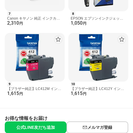
7
8
Canon キヤノン 純正 インクカー
EPSON エプソンインクジェット
2,310
1,050
トリッジ BCI-330XLPGBK ブラッ
プリンター用 インクカートリッジ/
円
円
ク【大容量】
サツマイモ（ブラック...
9
10
【ブラザー純正】LC412M インク
【ブラザー純正】LC412Y インク
1,615
1,615
カートリッジ マゼンタブラザー
カートリッジ イエローブラザー
円
円
brother
brother
お得な情報をお届け
公式LINE友だち追加
メルマガ登録