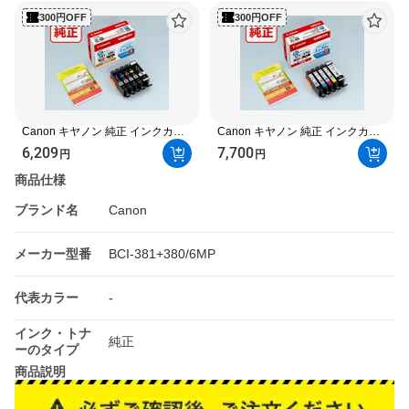
300円OFF
300円OFF
Canon キヤノン 純正 インクカー
Canon キヤノン 純正 インクカー
トリッジ BCI-381(BK/C/M/Y)+380
トリッジ BCI-
6,209
7,700
円
円
5色マルチパック【標準容量】
371XL(BK/C/M/Y)+370XL 5色マル
BCI-381+380/5MP
チパック【大容量】 BCI-
商品仕様
371XL+370XL/5MP
ブランド名
Canon
メーカー型番
BCI-381+380/6MP
代表カラー
-
インク・トナ
純正
ーのタイプ
商品説明