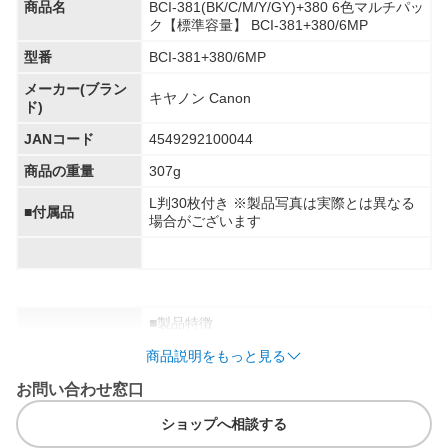
商品名
BCI-381(BK/C/M/Y/GY)+380 6色マルチパッ
ク【標準容量】 BCI-381+380/6MP
型番
BCI-381+380/6MP
メーカー(ブラン
キヤノン Canon
ド)
JANコード
4549292100044
商品の重量
307g
L判30枚付き ※製品写真は実際とは異なる
■付属品
場合がございます
■製品特徴
・高発色・高耐候性
商品説明をもっと見る
・安定した高画質プリントを実現
・インク漏れを防止する設計・開発技術
お問い合わせ窓口
・不純物が混入しない生産管理
ショップへ相談する
■タイプ