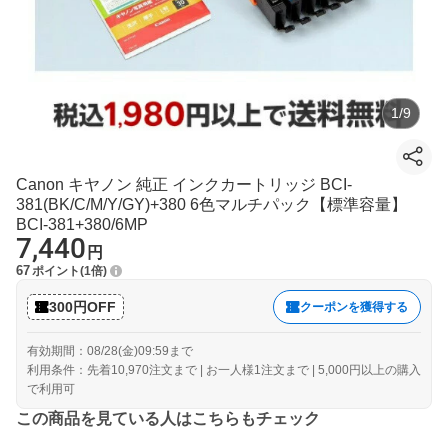
1
/
9
Canon キヤノン 純正 インクカートリッジ BCI-
381(BK/C/M/Y/GY)+380 6色マルチパック【標準容量】
BCI-381+380/6MP
7,440
円
67
ポイント
1倍
300円OFF
クーポンを獲得する
有効期間：08/28(金)09:59まで
利用条件：先着10,970注文まで | お一人様1注文まで | 5,000円以上の購入
で利用可
この商品を見ている人はこちらもチェック