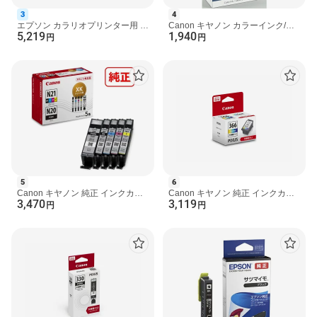
3
4
エプソン カラリオプリンター用 イ
Canon キヤノン カラーインク/ペ
5,219
1,940
ンクカートリッジ（6色パック）/
ーパーセット KC-18IF （カードサ
円
円
ブラック増量 IC6CL...
イズ全面シール）
5
6
Canon キヤノン 純正 インクカー
Canon キヤノン 純正 インクカー
3,470
3,119
トリッジ XKI-
トリッジ BC-366XL 3色カラー
円
円
N21(BK/C/M/Y)+N20 5色マルチパ
【大容量】
ック XKI...