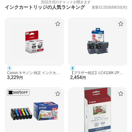
純正インク
対話方式のチャットが開きます
インクカートリッジの人気ランキング
更新日:2026/08/10(月)
■形状
【商品紹介】
独立型
■色数
6色(顔料ブラック、染料ブラック、シア
ン、マゼンタ、イエロー、グレー)
■対応機種
PIXUS TS8430, PIXUS TS8330, PIXUS
TS8230, PIXUS TS8130
1
2
Canon キヤノン 純正 インクカー
【ブラザー純正】LC411BK-2PK
3,229
2,454
トリッジ BC-365XL ブラック【大
インクカートリッジ ブラック 2個
円
円
容量】
パックブラザー brothe...
300円OFF