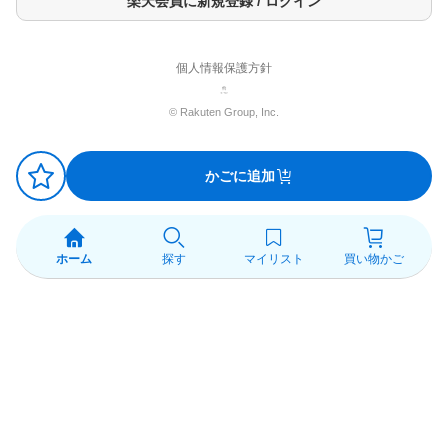
楽天会員に新規登録 / ログイン
・衛生上、一度使用したマスクの再使用はおやめください。
・マスクは水に溶けませんので、洗面所・水洗トイレ等に流さな
いでください。
・目のまわりと唇のまわりをさけてお使いください。
個人情報保護方針
・傷やはれもの、湿疹等、異常のある部分には使用しないでくだ
さい。
© Rakuten Group, Inc.
・お肌に異常が生じていないかよく注意して使用してください。
・使用中、赤み・はれ・かゆみ・しげき・色抜け(白斑等)や黒ずみ
等の異常があらわれた場合は、ご使用をおやめください。続けて
ご使用になりますと悪化させることがあります。
かごに追加
・乳幼児の手の届かないところに保管してください。
・極端に高温又は低温の場所、直射日光のあたる場所には保管し
ないでください。
・目に入らないようご注意ください。入った場合は、こすらずに
すぐに洗い流してください。目に異物感が残る場合は、眼科医に
ホーム
探す
マイリスト
買い物かご
ご相談ください。
商品区分
化粧品
原産国
日本
発売元、製造元、輸入元又は販売元
スタイリングライフ・ホールディングス