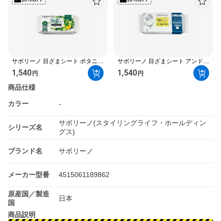
サボリーノ 目ざまシート ボタニカ
サボリーノ 目ざまシート アンドホ
ルタイプ N 30枚入 【サボリー
ワイト 32枚入 【サボリーノ】 パ
1,540
1,540
円
円
ノ】 パック
ック
商品仕様
カラー
-
サボリーノ(スタイリングライフ・ホールディン
シリーズ名
グス)
ブランド名
サボリーノ
メーカー型番
4515061189862
原産国／製造
日本
国
商品説明