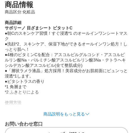
商品情報
商品区分:化粧品
商品詳細
サボリーノ 目ざまシート ビタットC
●朝Cのスキンケア習慣！すぐ浸透*1 のオールインワンシートマス
ク
●洗顔*2、スキンケア、保湿下地ができるオールインワン処方！し
っとり肌へ！
●4種のビタミンCを配合：アスコルビルグルコシド・アスコルビ
ルリン酸Na・パルミチン酸アスコルビルリン酸3Na・テトラヘキ
シルデカン酸アスコルビル(全て整肌成分)
●「層状ラメラ液晶」処方採用！美容成分がお肌前面にビュンっと
浸透*1します。
●ビタシトラスの香り
*1 角層まで
*2 ふきとりによる
使用方法
1.フタをあけ、マスクの端を持って引きあげます。※引きあげる
際、強い力で引っ張らないでください。
商品説明をもっと見る
2.マスクをぐっと広げながら顔にのせ、左右に伸ばしながらフィ
お問い合わせ窓口
ットさせて60秒おきます。
3.マスクをはがして完了！ 折りたたんで バッティングやふきとり