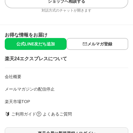
ショップへ相談する
もオススメです。なじませた後はそのままメイクをしていただけ
ます。
対話方式のチャットが開きます
成分
水、DPG、グリセリン、ベタイン、アスコルビルグルコシド、ア
スコルビルリン酸Na、グリコシルトレハロース、テトラヘキシル
デカン酸アスコルビル、トコフェロール、パルミチン酸アスコル
お得な情報をお届け
ビルリン酸3Na、ヒアルロン酸Na、リンゴ酸、加水分解水添デン
公式LINE友だち追加
メルマガ登録
プン、水溶性コラーゲン、PEG-60水添ヒマシ油、PPG-4セテ
ス-20、(アクリレーツ／アクリル酸アルキル(C10-30))クロスポリ
マー、キサンタンガム、クエン酸、クエン酸Na、ジメチコン、ス
楽天24エクスプレスについて
テアリン酸グリセリル、トリ(カプリル酸／カプリン酸)グリセリ
ル、ベヘネス-30、メタリン酸Na、ラウリン酸ポリグリセリ
ル-10、水酸化Na、水添ポリ(C6-14オレフィン)、セテアリルアル
コール、フェノキシエタノール、エチルパラベン、メチルパラベ
会社概要
ン、香料
メールマガジンの配信停止
規格概要
内容量：30枚入(298ml)
楽天市場TOP
注意事項
・開封後、透明のシートと内フタは破棄し、できるだけ早めにご
ご利用ガイド
よくあるご質問
使用ください。
・中身の乾燥、変質を防ぐため、使用後はフタをきちんと閉めて
保管してください。