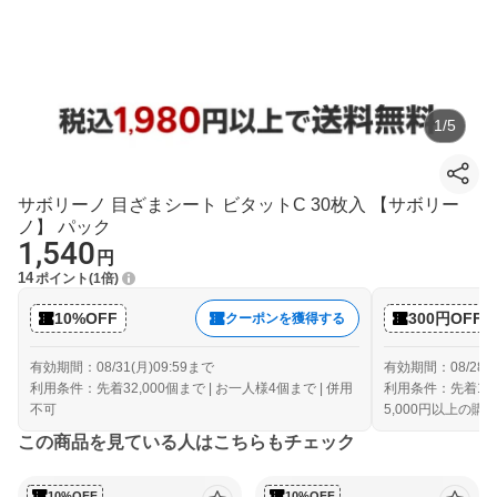
1
/
5
サボリーノ 目ざまシート ビタットC 30枚入 【サボリー
ノ】 パック
1,540
円
14
ポイント
1倍
10%OFF
300円OFF
クーポンを獲得する
有効期間：08/31(月)09:59まで
有効期間：08/28(金
利用条件：先着32,000個まで | お一人様4個まで | 併用
利用条件：先着10,
不可
5,000円以上の購
この商品を見ている人はこちらもチェック
10%OFF
10%OFF