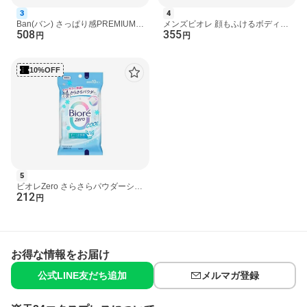
3
4
Ban(バン) さっぱり感PREMIUMシ
メンズビオレ 顔もふけるボディシ
508
355
ート さらさらパウダーinタイプ ク
ートPRO ホワイトサボンの香り
円
円
リーンソープの香り ...
26枚入 【メンズビオ...
10%OFF
5
ビオレZero さらさらパウダーシー
212
ト クール 無香性 10枚入 【ビオ
円
レ】 スペシャルケア...
お得な情報をお届け
公式LINE友だち追加
メルマガ登録
商品区分:化粧品
商品詳細