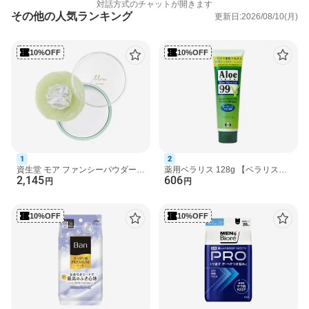
対話方式のチャットが開きます
その他の人気ランキング
更新日:2026/08/10(月)
10%OFF
10%OFF
1
2
資生堂 モア ファンシーパウダー
薬用ベラリス 128g 【ベラリス】
2,145
606
40g 【モア】 フレグランスコスメ
保湿ジェル
円
円
10%OFF
10%OFF