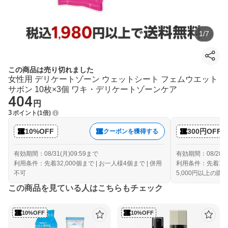
1
/
7
この商品は売り切れました
女性用 デリケートゾーン ウェットシート フェムウエット
サボン 10枚×3個 ワキ・デリケートゾーンケア
404
円
3
ポイント
1倍
10%OFF
300円OFF
クーポンを獲得する
有効期間：08/31(月)09:59まで
有効期間：08/28(金
利用条件：先着32,000個まで | お一人様4個まで | 併用
利用条件：先着10,
不可
5,000円以上の購
この商品を見ている人はこちらもチェック
10%OFF
10%OFF