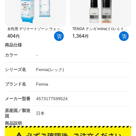
女性用 デリケートゾーン ウェット
TENGA テンガ iroha(イロハ) イン
シート フェムウエット 無香料 10
ティメート デオリフレッシュ
404
1,364
円
円
枚×3個 ワキ・デリケートゾーンケ
30ml 【iroha(イロハ)】 ワキ・デ
ア
リケートゾーンケア
商品仕様
カラー
-
シリーズ名
Femia(レック)
ブランド名
Femia
メーカー型番
4573177599524
原産国／製造
日本
国
商品説明