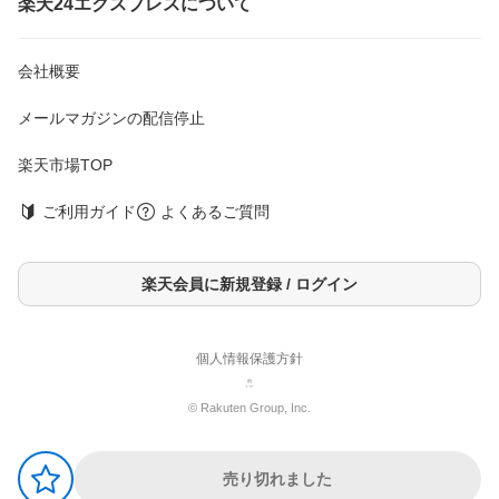
楽天24エクスプレスについて
女性用 デリケートゾーン ウェットシート フェムウエット サボン
●女性のためのデリーケートゾーン用ウェットシート
●「おりものが気になる」「ムレやニオイをリセットしたい」「ス
会社概要
ッキリふきとりたい」「こすりたくない」、そんな時におすすめ
です。
メールマガジンの配信停止
●使用後はトイレに流せます。ポケットにも入るミニサイズ。
●保湿成分ヒアルロン酸Na配合。
●パッチテスト・スティンギングテスト済みです。※すべての人に
楽天市場TOP
皮膚刺激やアレルギーが起きないわけではありません。
●赤ちゃんのおしりふきから生まれた優しい成分。日本製です。
ご利用ガイド
よくあるご質問
成分
楽天会員に新規登録 / ログイン
水、ヒアルロン酸Na、BG、カプリン酸グリセリル、PEG-4、ポリ
ソルベート20、フェノキシエタノール、ベンザルコニウムクロリ
ド、ポリアミノプロピルビグアニド、香料
個人情報保護方針
注意事項
・トイレのつまりを防ぐため、必ず1枚ずつ流してください。
© Rakuten Group, Inc.
・お肌に異常が生じていないかよく注意して使用してください。
お肌に合わない場合には使用をやめてください。
・使用中や使用後、直射日光にあたった後に、赤み、はれ、かゆ
売り切れました
み、刺激、色抜け(白斑等)や黒ずみ等の異常があらわれた場合はた