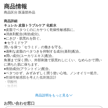
商品情報
商品区分:医薬部外品
商品詳細
キュレル 皮脂トラブルケア 化粧水
●皮脂でベタつくのにカサつく乾燥性敏感肌に。
●消炎剤配合(有効成分)。
●にきび・肌荒れを防ぐ。
★セラミドケア
潤いを保つ「セラミド」の働きを守る。
●過剰な皮脂のベタつきを抑制する成分(基剤)配合。
●潤い成分(ユーカリエキス)配合。
角層まで深く潤い、外部刺激で肌荒れしにくい、なめらかで潤い
に満ちた肌に保ちます。
●有効成分(アラントイン)配合。
●ベタつかず、みずみずしく潤う使い心地。ノンオイリー処方。
●乾燥性敏感肌を考えた低刺激設計
・弱酸性
・無香料
・無着色
・アルコールフリー(エチルアルコール無添加)
商品説明をもっと見る
・アレルギーテスト済み*
お問い合わせ窓口
・乾燥性敏感肌の方の協力による
パッチテスト済み*