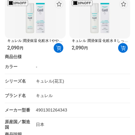
10%OFF
10%OFF
キュレル 潤浸保湿 化粧水 I ややし
キュレル 潤浸保湿 化粧水 II しっと
っとり 150ml 【キュレル】 薬用
り 150ml 【キュレル】 薬用保湿
2,090
2,090
円
円
保湿
商品仕様
カラー
-
シリーズ名
キュレル(花王)
ブランド名
キュレル
メーカー型番
4901301264343
原産国／製造
日本
国
商品説明