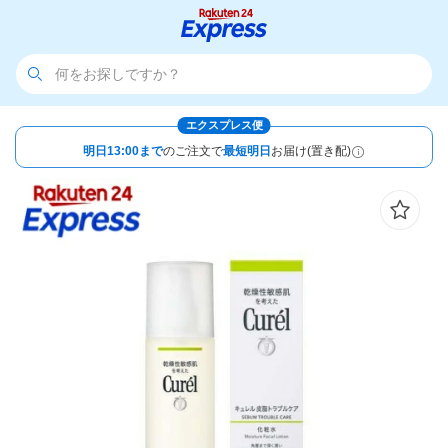
エクスプレス便
明日13:00まで
のご注文で
最短明日
お届け(置き配)