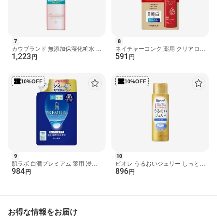
7
8
カウブランド 無添加保湿化粧水 と
ネイチャーコンク 薬用 クリアロー
1,223
591
てもしっとりタイプ 175ml 【カウ
ション とてもしっとり つめかえ用
円
円
ブランド】 化粧水
180ml 【ネイチ...
10%OFF
10%OFF
9
10
肌ラボ 白潤プレミアム 薬用 浸透
ビオレ うるおいジェリー しっとり
984
896
美白化粧水 しっとり つめかえ用
180ml 【ビオレフェイスケア】 化
円
円
170ml 【ハダラボ】...
粧水
お得な情報をお届け