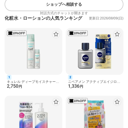
ショップへ相談する
[パッチテスト：皮膚に対する刺激性を確認するテストです]
・にきびのもとになりにくい処方
対話方式のチャットが開きます
●ノンコメドジェニックテスト済み*
化粧水・ローションの人気ランキング
更新日:2026/08/09(日)
*すべての方にアレルギーや皮膚刺激が起こらない、コメド(にきび
のもと)ができないというわけではありません。
10%OFF
10%OFF
【販売名】Curel化粧水Sa
使用方法
・朝晩の洗顔後の肌にお使いください。
・適量(ポンプ3〜4押し分)をとり、顔全体にやさしくなじませま
す。
成分
1
2
アラントイン※、精製水、BG、ベタイン、グリセリン、ユーカリ
キュレル ディープモイスチャース
ニベアメン アクティブエイジロー
2,750
1,336
プレー セット 1セット 【キュレ
ション 110ml 【ニベアメン】 メン
円
円
エキス、10-ヒドロキシウンデカン酸、酸化Zn、POEメチルグル
ル】 薬用保湿
ズ 化粧水 NIVEA M...
コシド、PEG1540、コハク酸、アルギニン、POE水添ヒマシ油、
パラベン※は「有効成分」無表示は「その他の成分」
10%OFF
商品区分
医薬部外品
原産国