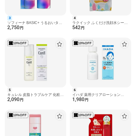
日本
発売元、製造元、輸入元又は販売元
花王
3
4
ソフィーナ BASIC+ うるおいター
ラクイック ふくだけ洗顔水シート
2,750
542
広告文責
ボ化粧水 BIG ポンプタイプ 320ml
50枚入 化粧水
円
円
化粧水
楽天グループ株式会社 電話：050-5444-7654
10%OFF
10%OFF
[化粧水 キュレル]
5
6
キュレル 皮脂トラブルケア 化粧水
イハダ 薬用クリアローション
2,090
1,980
150ml 【キュレル】 化粧水
180ml 【イハダ】 化粧水
円
円
10%OFF
10%OFF