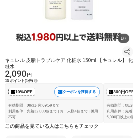
1
/
7
キュレル 皮脂トラブルケア 化粧水 150ml 【キュレル】 化
粧水
2,090
円
19
ポイント
1倍
10%OFF
300円OFF
クーポンを獲得する
有効期間：08/31(月)09:59まで
有効期間：08/28(金
利用条件：先着32,000個まで | お一人様4個まで | 併用
利用条件：先着10,
不可
5,000円以上の購
この商品を見ている人はこちらもチェック