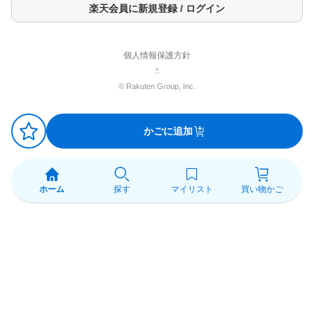
★塗った後の肌はすべりやすいのでご注意ください！
楽天会員に新規登録 / ログイン
・小さいお子さまには大人がつけてあげてください。
・かかとにつけるとすべりやすくなる場合があるので、足の裏に
は使用しないでください。
・床につくとすべりやすいので注意してください。ついた時は、
個人情報保護方針
床をよく洗い流してください。
・ぬった直後の腕や手はすべりやすくなっているので、タオルで
© Rakuten Group, Inc.
ふくまでお子さまを抱き上げることはしないでください。
セット詳細
付属品：ノズル/S字フック
かごに追加
※初回は本体のご購入を推奨致します。
キュレル バスタイム モイストバリアクリーム つけかえ用
（4901301405364）には付属しておりませんのでご注意くださ
い。
ホーム
探す
マイリスト
買い物かご
成分
アラントイン*、水、濃グリセリン、ソルビット液、流動パラフィ
ン、ヘキサデシロキシPGヒドロキシエチルヘキサデカナミド、ラ
ウロイルグルタミン酸ジ(フィトステリル・オクチルドデシル)、
PEG-12、ワセリン、ジメチコン、ユーカリエキス、BG、ビタミ
ンE、N、N-ジメチルアミノエチルメタクリル酸ジエチル硫酸塩・
N、N-ジメチルアクリルアミド・ジメタクリル酸ポリエチレング
リコール共重合体／PEG混合物、コハク酸、アルギニン、セタノ
ール、ステアリルアルコール、ジステアリルジモニウムクロリ