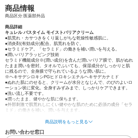
商品情報
商品区分:医薬部外品
商品詳細
キュレル バスタイム モイストバリアクリーム
●肌荒れ・カサつきをくり返しがちな乾燥性敏感肌に。
●消炎剤(有効成分)配合。肌荒れを防ぐ。
●セラミドケア。「セラミド」の働きを補い潤いを与える。
●潤いバリアラッピング技術
セラミド機能成分※(潤い成分)を含んだ潤いバリア膜で、肌がぬれ
たまま潤いを密封。タオルでふいても、保湿成分がしっかりと肌
に残るので、全身膜で守られているような潤い肌に。
※ヘキサデシロキシPGヒドロキシエチルヘキサデカナミド
●ぬれた肌にのせると、クリームが水分となじんで、のびのよいロ
ーション状に変化。全身すみずみまで、しっかりケアできます。
●洗い流し不要です。
●潤ったまま、健やかな肌に保ちます。
●外部刺激で肌荒れしにくい健やかな肌のために必須の成分「セラ
ミド」の働きを補い、潤いを与えます。
●有効成分(アラントイン)配合。肌荒れを防ぎます。
●お子さまのデリケートな肌にも使えます。
商品説明をもっと見る
●乾燥性敏感肌を考えた低刺激設計
お問い合わせ窓口
●弱酸性
●無香料