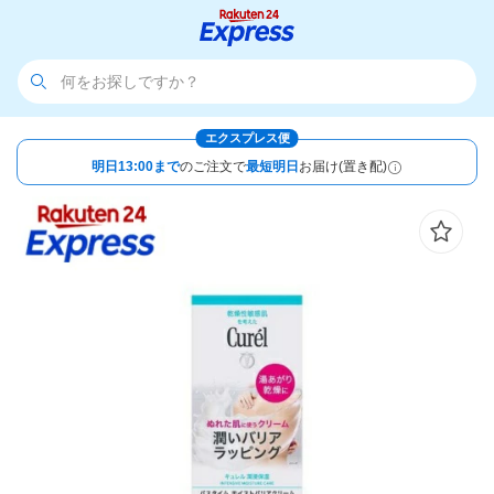
エクスプレス便
明日13:00まで
のご注文で
最短明日
お届け(置き配)