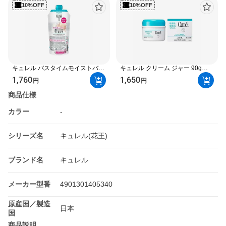
10%OFF
10%OFF
キュレル バスタイムモイストバリ
キュレル クリーム ジャー 90g
アクリーム つけかえ用 310g 【キ
【キュレル】 薬用保湿
1,760
1,650
円
円
ュレル】 ボディミルク・クリー
ム・オイル
商品仕様
カラー
-
シリーズ名
キュレル(花王)
ブランド名
キュレル
メーカー型番
4901301405340
原産国／製造
日本
国
商品説明