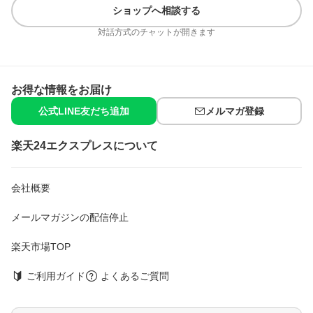
ショップへ相談する
●無着色
●アルコールフリー(エチルアルコール無添加)
対話方式のチャットが開きます
●アレルギーテスト済み*
●乾燥性敏感肌の方の協力によるパッチテスト済み*(パッチテス
ト：皮膚に対する刺激性を確認するテストです)
*すべての方にアレルギーや皮膚刺激が起こらないというわけでは
ありません。
お得な情報をお届け
【販売名】CurelウェットスキンM
公式LINE友だち追加
メルマガ登録
使用方法
楽天24エクスプレスについて
・入浴後、タオルでふく前の軽くぬれた肌にお使いください。
・ノズルのスイッチ部分を押すと中身がでます(1押し分あたり約
3g)。
・適量を手に取り、顔やからだにやさしくなじませます。塗布後
会社概要
すぐにふき取らないでください。
・洗い流す必要はありません。
メールマガジンの配信停止
・過剰な水分は、タオルで軽く押さえるようにふいてください。
・ノズル、フックのセット方法は本体容器の底をご覧ください。
楽天市場TOP
・吐出口側に空気があると、ノズルのスイッチ部分を押してもク
リームが出てこないことがあります。カラ押しをして空気を追い
出していただくことで、中身が正常に吐出されるようになりま
ご利用ガイド
よくあるご質問
す。使用前に吊り下げておくとクリームが出やすくなります。