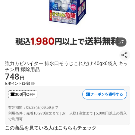
1
/
7
強力カビハイター 排水口そうじこれだけ 40g×6袋入 キッ
チン用 掃除用品
748
円
6
ポイント
1倍
300円OFF
クーポンを獲得する
有効期間：08/28(金)09:59まで
利用条件：先着10,970注文まで | お一人様1注文まで | 5,000円以上の購入
で利用可
この商品を見ている人はこちらもチェック