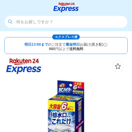
エクスプレス便
明日13:00まで
のご注文で
最短明日
お届け(置き配)
980
円以上で
送料無料