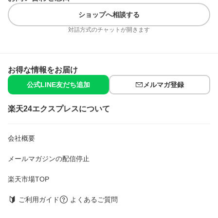
※清掃面にしっかり泡が接触しないと十分な効果が出ません。
ショップへ相談する
使用方法
対話方式のチャットが開きます
(1)約200ml(コップ1杯分程度が目安)の水を準備する。ぬるま湯
(40度程度)を使用するといっそう効果的。
(2)排水口周辺に1袋をまんべんなく振りかける。(粉が舞い上がら
ないよう低い位置からかける。)
(3)粉末全体に水をゆっくり注ぐ。(水を注ぎすぎると、成分が流れ
お得な情報をお届け
だし効果が減少する。)
公式LINE友だち追加
メルマガ登録
(4)発泡して大量の泡が発生する。排水口のフタがある場合は、フ
タを閉める。
(5)30分以上放置する。(長時間放置しない。)
楽天24エクスプレスについて
(6)使用後は充分水で洗い流す。
※3〜4週間に1回のご使用をおすすめします。
成分
会社概要
塩素化イソシアヌル酸塩、発泡剤(有機酸、炭酸塩)、界面活性剤
(アルキル硫酸エステルナトリウム)、安定化剤、増粘剤
メールマガジンの配信停止
注意事項
楽天市場TOP
★使用上の注意
・用途外に使わない。
・子供の手の届く所に置かない。認知症の方などの誤食を防ぐた
ご利用ガイド
よくあるご質問
め、置き場所に注意する。
・本品の粉末に、酸性タイプ・アルカリ性タイプの製品や食酢・