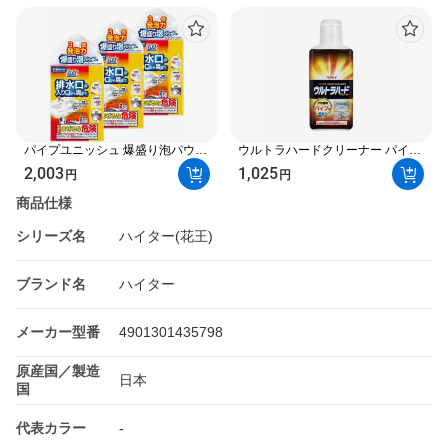
パイプユニッシュ 爆盛り泡パウダ
ウルトラハードクリーナー パイプ
ー 50g×2包 3個セット【パイプユ
用 500g 【リンレイ】 掃除用洗剤
2,003
1,025
円
円
ニッシュ】 掃除用洗剤
商品仕様
シリーズ名
ハイター(花王)
ブランド名
ハイター
メーカー型番
4901301435798
原産国／製造
日本
国
代表カラー
-