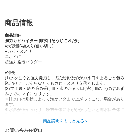
商品情報
商品詳細
強力カビハイター 排水口そうじこれだけ
●大容量6袋入り(使い切り)
●カビ・ヌメリ
ニオイに
超強力発泡パウダー
●特長
(1)水を注ぐと強力発泡し、泡(洗浄成分)が排水口をまるごと包み
込むので、こすらなくてもカビ・ヌメリを落とします。
(2)フタ裏・髪の毛の受け皿・水のたまり口(受け皿の下)のすみず
みまでキレイになります。
※排水口の形状によって泡がフタまで上がってこない場合があり
ます。
※水温が低かったり、粉末全体に水がかからないと排水口全体に
泡が行き渡らない場合があります。
(3)除菌*1・ウイルス除去*2・消臭効果もあります。
商品説明をもっと見る
*1 すべての菌を除菌するわけではありません。
お問い合わせ窓口
*2 すべてのウイルスを除去するわけではありません。