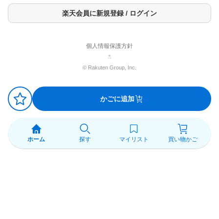
アルコール等が混ざると有害なガスが発生して危険。
楽天会員に新規登録 / ログイン
・1度に大量に使ったり、続けて長時間使わない。
・熱湯は使用しない。
・入浴中は絶対に使用しない。
・用途外(浴槽、台所、洗面台、トイレ等)の排水口には使用しな
個人情報保護方針
い。
・アルミ・ホーロー・真ちゅう等の金属製品、衣類や敷物・木製
© Rakuten Group, Inc.
品は、変色や脱色するので注意する。
・獣毛のハケ・ブラシは使用しない。
・高温、高湿や直射日光の当たる所に置かない。
・食べ物ではありません。
かごに追加
原産国
日本
発売元、製造元、輸入元又は販売元
ホーム
探す
マイリスト
買い物かご
花王
広告文責
楽天グループ株式会社 電話：050-5444-7654
[キッチン用洗剤 カビハイター]
sou#251218