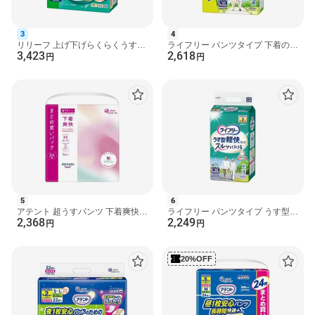
★保管上の注意
・開封後は、ほこりや虫が入らないよう、衛生的に保管してくだ
3
4
さい。
リリーフ 上げ下げらくらくうす型
ライフリー パンツタイプ 下着の感
3,423
2,618
パンツ 2回分L-LL 38枚入 【リリ
覚超うす型パンツ Lサイズ 2回吸
円
円
ーフ】 介護用おむつ
収 32枚入 【ライフ...
原産国
日本
発売元、製造元、輸入元又は販売元
花王
広告文責
楽天グループ株式会社 電話：050-5444-7654
[大人用紙おむつ 失禁用品 リリーフ]
kai#251218
5
6
アテント 超うすパンツ 下着爽快
ライフリー パンツタイプ うす型軽
2,368
2,249
エレガントピンクべージュ M 34枚
快パンツ Lサイズ 2回吸収 大人用
円
円
入 【アテント】 介...
おむつ 20枚入 【...
20%OFF