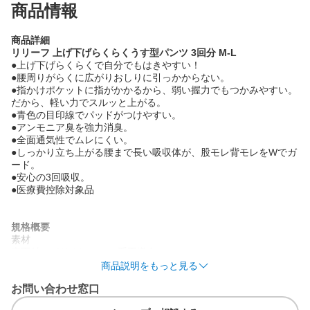
商品情報
商品詳細
リリーフ 上げ下げらくらくうす型パンツ 3回分 M-L
●上げ下げらくらくで自分でもはきやすい！
●腰周りがらくに広がりおしりに引っかからない。
●指かけポケットに指がかかるから、弱い握力でもつかみやすい。
だから、軽い力でスルッと上がる。
●青色の目印線でパッドがつけやすい。
●アンモニア臭を強力消臭。
●全面通気性でムレにくい。
●しっかり立ち上がる腰まで長い吸収体が、股モレ背モレをWでガ
ード。
●安心の3回吸収。
●医療費控除対象品
規格概要
素材
表面材：ポリオレフィン系不織布
吸水材：綿状パルプ／吸収紙／アクリル系高分子吸水材
商品説明をもっと見る
防水材：ポリオレフィン系フィルム
お問い合わせ窓口
止着材：ポリオレフィンなど
伸縮材：ポリウレタン