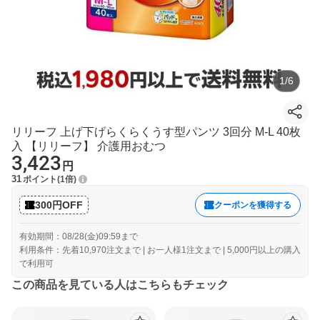
1
/
6
リリーフ 上げ下げらくらくうす型パンツ 3回分 M-L 40枚
入 【リリーフ】 介護用おむつ
3,423
円
31
ポイント
1倍
300円OFF
クーポンを獲得する
有効期間：08/28(金)09:59まで
利用条件：先着10,970注文まで | お一人様1注文まで | 5,000円以上の購入
で利用可
この商品を見ている人はこちらもチェック