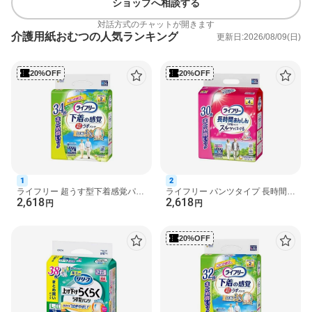
ショップへ相談する
結合材：スチレン系エラストマー合成樹脂など
対話方式のチャットが開きます
注意事項
介護用紙おむつの人気ランキング
更新日:2026/08/09(日)
★ご使用上の注意
ご使用前に必ずお読みください
1.本品は紙おむつですので、洗濯しないでください。
20%OFF
20%OFF
2.誤って洗濯した場合は、脱水後、衣類についたパルプやゼリー
状の粒*をはたき落とし、洗濯機内部に残ったものは取り除いてく
ださい。
*ゼリー状の粒は高分子吸水材が水分を吸収したものです。
3.変形することがありますので、暖房器具の近くなど高温になる
所に置かないでください。
4.肌に残った大便はかぶれの原因になりますのできれいにふき取
ってください。かぶれたり、紙おむつがお肌に合わない場合に
は、ご使用を中止し、医師にご相談ください。
1
2
5.ご使用者が誤って口にすることがないよう保管に注意し、使用
ライフリー 超うす型下着感覚パン
ライフリー パンツタイプ 長時間あ
2,618
2,618
ツ2回M 介護用おむつ 34枚入 【ラ
んしんうす型パンツ Mサイズ 4回
円
円
後はすぐに処理してください。食べてしまった場合は、早急に医
イフリー】 介護用...
吸収 30枚入 【ライ...
師にご相談ください。
6.衛生品ですので、1日に1回は交換をおすすめします。
20%OFF
★使用上の注意
・汚れた紙おむつは早くとりかえてください。
・テープは直接お肌につけないでください。
・誤って口に入れたり、のどにつまらせることのないよう保管場
所に注意し、使用後はすぐに処理してください。