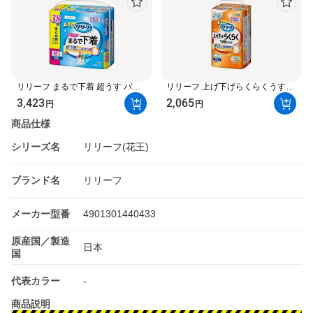
リリーフ まるで下着 超うす パン
リリーフ 上げ下げらくらくうす型
ツタイプ 2回分 M-L 38枚入 【リリ
パンツ 3回分 L-LL 20枚入 【リリ
3,423
2,065
円
円
ーフ】 介護用おむつ
ーフ】 介護用おむつ
商品仕様
シリーズ名
リリーフ(花王)
ブランド名
リリーフ
メーカー型番
4901301440433
原産国／製造
日本
国
代表カラー
-
商品説明