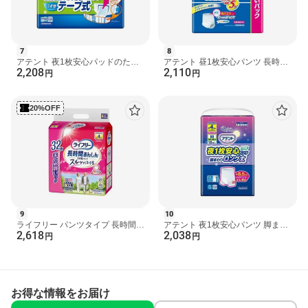
7
8
アテント 夜1枚安心パッドのため
アテント 昼1枚安心パンツ 長時間
2,208
2,110
の うす型テープ式 S〜L 22枚入
快適プラス Mサイズ 男女共用 24
円
円
【エリエール】 介護...
枚入 【アテント】 ...
20%OFF
9
10
ライフリー パンツタイプ 長時間あ
アテント 夜1枚安心パンツ 脚まわ
2,618
2,038
んしんうす型パンツ Sサイズ 4回
りロング丈 男女共用 M 18枚入
円
円
吸収 32枚入 【ライ...
【エリエール】 介護...
お得な情報をお届け