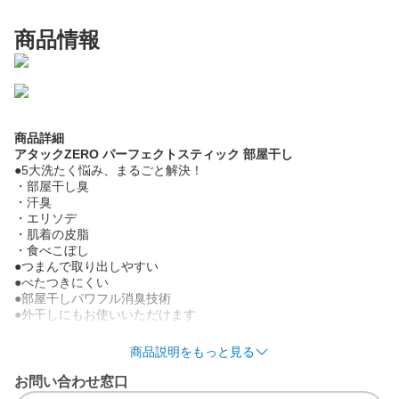
商品情報
商品詳細
アタックZERO パーフェクトスティック 部屋干し
●5大洗たく悩み、まるごと解決！
・部屋干し臭
・汗臭
・エリソデ
・肌着の皮脂
・食べこぼし
●つまんで取り出しやすい
●べたつきにくい
●部屋干しパワフル消臭技術
●外干しにもお使いいただけます
商品説明をもっと見る
使用方法
(1)袋から取り出してそのまま洗たく槽の底に入れる
お問い合わせ窓口
・ドラム式は洗たく槽の底の奥の方へ入れる