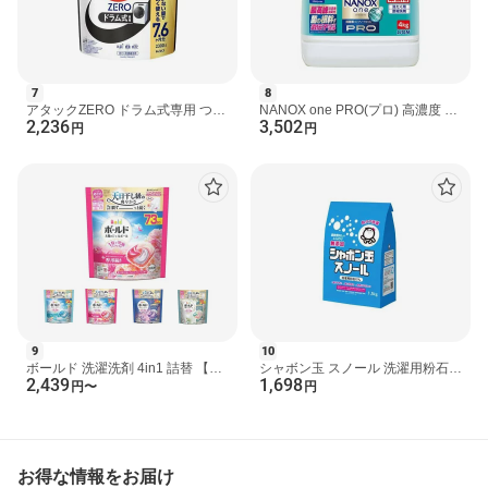
7
8
アタックZERO ドラム式専用 つめ
NANOX one PRO(プロ) 高濃度 洗
2,236
3,502
かえ用 2300g 【アタックZERO】
濯洗剤 詰め替え 大容量 業務用
円
円
洗濯洗剤
4kg 【NANOXone】 洗濯...
9
10
ボールド 洗濯洗剤 4in1 詰替 【ボ
シャボン玉 スノール 洗濯用粉石け
2,439
1,698
ールド ジェルボール】 ホワイトテ
ん 1.5kg 洗濯洗剤
円
〜
円
ィー 70個入 / ホ...
お得な情報をお届け