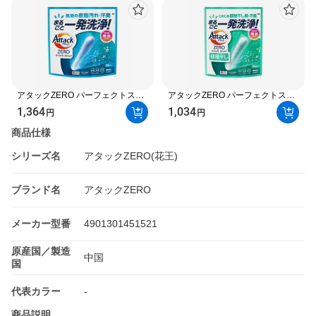
アタックZERO パーフェクトステ
アタックZERO パーフェクトステ
ィック 55本 【アタックZERO】
ィック 部屋干し 34本 【アタック
1,364
1,034
円
円
洗濯洗剤
ZERO】 洗濯洗剤
商品仕様
シリーズ名
アタックZERO(花王)
ブランド名
アタックZERO
メーカー型番
4901301451521
原産国／製造
中国
国
代表カラー
-
商品説明