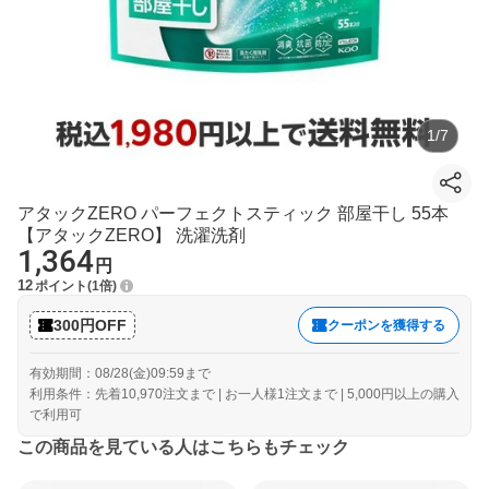
1
/
7
アタックZERO パーフェクトスティック 部屋干し 55本
【アタックZERO】 洗濯洗剤
1,364
円
12
ポイント
1倍
300円OFF
クーポンを獲得する
有効期間：08/28(金)09:59まで
利用条件：先着10,970注文まで | お一人様1注文まで | 5,000円以上の購入
で利用可
この商品を見ている人はこちらもチェック