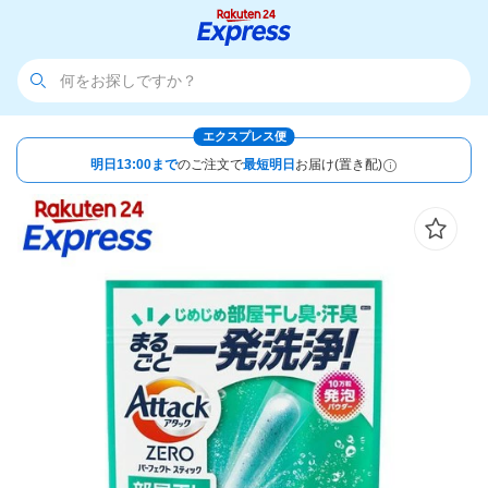
エクスプレス便
明日13:00まで
のご注文で
最短明日
お届け(置き配)