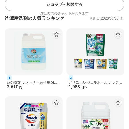
(2)洗たく物を後から入れてお洗たくスタート！
ショップへ相談する
・洗たく槽の底にスティックを入れることで、外側のフィルムが
対話方式のチャットが開きます
効果的に水に溶けます。
洗濯用洗剤の人気ランキング
更新日:2026/08/06(木)
・洗たく物の量は詰め込みすぎない。
・標準／おまかせコースでのご使用をおすすめします。
成分
界面活性剤(22％、 ポリオキシエチレンアルキルエーテル、純石
けん分(脂肪酸ナトリウム))、アルカリ剤(炭酸塩)、水軟化剤(アル
ミノけい酸塩)、酵素活性化剤(硫酸塩)、分散剤、抗菌剤、香料、
酵素
注意事項
・これは食べ物ではありません。
・子供やペットの手の届く所に置かない。
1
2
・口に入れたり、飲み込んだりしない。
緑の魔女 ランドリー 業務用 5L
アリエール ジェルボール テラジャ
2,610
1,988
・認知症の方などの誤食を防ぐため、置き場所に注意する。
【緑の魔女】 洗濯洗剤
ンボ 洗濯洗剤 詰替 【アリエール
円
円
〜
ジェルボール】 ...
・用途外に使わない。
・製品を強く押したり、長時間触らない。
・下洗いや手洗いに使用しない。
・使用後は、手を水でよく洗う。
・落下、転倒するところに置かない。
・やわらかい素材のため、開封前の破損や粉漏れに注意してお取
り扱いください。
・袋の切り口や角で手を切らないようご注意ください。