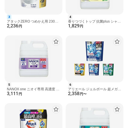
原産国
中国
3
4
アタックZERO つめかえ用 2300g
香りつづくトップ 抗菌plus シャイ
発売元、製造元、輸入元又は販売元
2,236
1,829
【アタックZERO】 洗濯洗剤
ニーローズ 柔軟剤入り洗濯洗剤 大
円
円
花王
容量 業務用 4kg ...
広告文責
楽天グループ株式会社 電話：050-5444-7654
[洗濯洗剤 アタックZERO]
sou#251218
kmo#251218
5
6
NANOX one ニオイ専用 高濃度 洗
アリエール ジェルボール 超メガジ
3,111
2,358
濯洗剤 詰め替え 大容量 業務用
ャンボ 洗濯洗剤 【アリエール ジ
円
円
〜
4kg 【NANOXone】 洗...
ェルボール】 プロ...