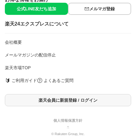
原産国
日本
公式LINE友だち追加
メルマガ登録
発売元、製造元、輸入元又は販売元
花王
楽天24エクスプレスについて
広告文責
楽天グループ株式会社 電話：050-5444-7654
会社概要
[トイレ掃除用品 トイレマジックリン]
メールマガジンの配信停止
sou#251218
kmo#251218
楽天市場TOP
ご利用ガイド
よくあるご質問
楽天会員に新規登録 / ログイン
個人情報保護方針
© Rakuten Group, Inc.