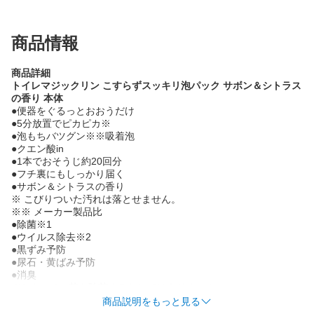
商品情報
商品詳細
トイレマジックリン こすらずスッキリ泡パック サボン＆シトラス
の香り 本体
●便器をぐるっとおおうだけ
●5分放置でピカピカ※
●泡もちバツグン※※吸着泡
●クエン酸in
●1本でおそうじ約20回分
●フチ裏にもしっかり届く
●サボン＆シトラスの香り
※ こびりついた汚れは落とせません。
※※ メーカー製品比
●除菌※1
●ウイルス除去※2
●黒ずみ予防
●尿石・黄ばみ予防
●消臭
※1 すべての菌を除菌するわけではありません。
※2 すべてのウイルスを除去するわけではありません。エンベロ
商品説明をもっと見る
ープタイプのウイルス1種で効果を検証。