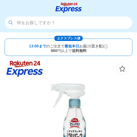
エクスプレス便
13:00まで
のご注文で
最短本日
お届け(置き配)
980
円以上で
送料無料