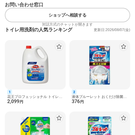
お問い合わせ窓口
ショップへ相談する
使用方法
★便器内
対話方式のチャットが開きます
★全体のおそうじに
トイレ用洗剤の人気ランキング
更新日:2026/08/07(金)
・スプレーして泡を便器内にムラなく密着させ、5分おいて水で流
す。
※便器内の汚れがひどい場合は、繰り返しのご使用がおすすめで
す。
★除菌※1・ウイルス除去※2に
・スプレーして泡を密着させ、5分おいて水で流す。
※1 すべての菌を除菌するわけではありません。
※2 すべてのウイルスを除去するわけではありません。エンベロ
ープタイプのウイルス1種で効果を検証。
・約15回噴射
1
2
★水ぎわ近くの黒ずみの発生防止に
花王プロフェッショナル トイレマ
液体ブルーレット おくだけ除菌
2,099
376
ジックリン 消臭・洗浄スプレー
EX 黒ズミ対策 本体 無香料 67ml
円
円
★フチ裏などの黄ばみ・尿石の発生防止に
4.5L 【花王プロフェ...
【ブルーレット】 ト...
・スプレーして泡を密着させ、5分おいて水で流す。
※効果の持続には、毎日使うとより効果的。
※既に発生している汚れは、除去してからお使いください。
・約10回噴射