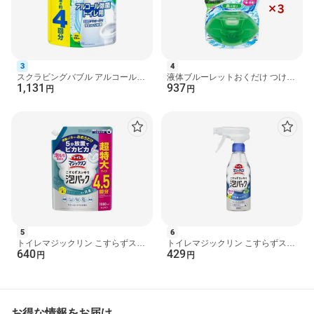
★便の付着防止に
・用便前に便器内にスプレーする。
・約5回噴射
★消臭に
・用便前や、用便後水を流した後、便器内にスプレーする。
3
4
・約3回噴射
スクラビングバブル アルコール除
液体ブルーレットおくだけ つけ替
1,131
937
菌 トイレ用 プッシュ式 詰め替え
用 森の香り 70ml×3セット 【ブル
円
円
用 超特大 900ml 【...
ーレット】 トイレ...
成分
界面活性剤(3％、アルキルベタイン)、泡調整剤、除菌剤、金属封
鎖剤
注意事項
・空中にスプレーしない。
・液の残量が少ないとき、直立・直倒立以外の角度では出にくく
なることがある。
・用途外に使わない。
・床や壁、便座などの拭き掃除には使用しない。液が付着した場
合は、トイレットペーパー等で拭き取る。
5
6
・温水洗浄ノズル・温風出口・スイッチには使用しない。
トイレマジックリン こすらずスッ
トイレマジックリン こすらずスッ
・トイレットペーパーなどで湿布する使い方はしない。
640
429
キリ泡パック サボン＆シトラスの
キリ泡パック ウォーターミントの
円
円
・子供の手の届く所に置かない。
香り 詰替用 1080ml...
香り 本体 300ml 【...
・認知症の方などの誤飲を防ぐため、置き場所に注意する。
・荒れ性の方や長時間使用する場合は炊事用手袋を使う。
お得な情報をお届け