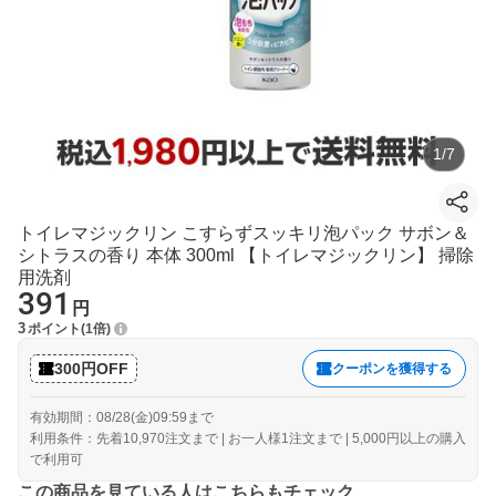
1
/
7
トイレマジックリン こすらずスッキリ泡パック サボン＆
シトラスの香り 本体 300ml 【トイレマジックリン】 掃除
用洗剤
391
円
3
ポイント
1倍
300円OFF
クーポンを獲得する
有効期間：08/28(金)09:59まで
利用条件：先着10,970注文まで | お一人様1注文まで | 5,000円以上の購入
で利用可
この商品を見ている人はこちらもチェック