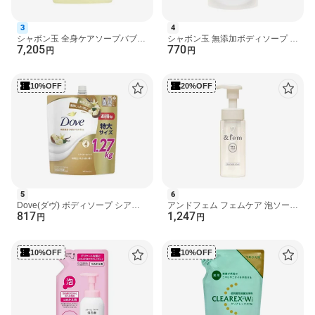
[ メンズビオレ]
hai#251218
3
4
シャボン玉 全身ケアソープバブル
シャボン玉 無添加ボディソープ た
7,205
770
ガード 大容量 4L 【シャボン玉石
っぷり泡 つめかえ用 470ml 【シ
円
円
けん】 ボディソー...
ャボン玉石けん 無...
10%OFF
20%OFF
5
6
Dove(ダヴ) ボディソープ シアバ
アンドフェム フェムケア 泡ソープ
817
1,247
ター＆バニラ ボディウォッシュ 詰
150ml ボディソープ(ボディシャン
円
円
替え大容量 1270g ...
プー)
10%OFF
10%OFF