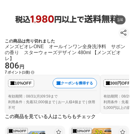
1
/
4
この商品は売り切れました
メンズビオレONE オールインワン全身洗浄料 サボン
の香り スターウォーズデザイン 480ml 【メンズビオ
レ】
806
円
7
ポイント
1倍
10%OFF
300円OFF
クーポンを獲得する
有効期間：08/31(月)09:59まで
有効期間：08/28(金
利用条件：先着32,000個まで | お一人様4個まで | 併用
利用条件：先着10,
不可
5,000円以上の購
この商品を見ている人はこちらもチェック
10%OFF
10%OFF