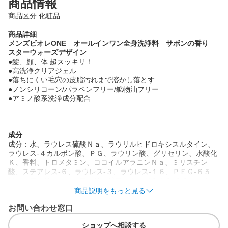
商品情報
商品区分:化粧品
商品詳細
メンズビオレONE オールインワン全身洗浄料 サボンの香り
スターウォーズデザイン
●髪、顔、体 超スッキリ！
●高洗浄クリアジェル
●落ちにくい毛穴の皮脂汚れまで溶かし落とす
●ノンシリコーン/パラベンフリー/鉱物油フリー
●アミノ酸系洗浄成分配合
成分
成分：水、ラウレス硫酸Ｎａ、ラウリルヒドロキシスルタイン、
ラウレス-４カルボン酸、ＰＧ、ラウリン酸、グリセリン、水酸化
Ｋ、香料、トロメタミン、ココイルアラニンＮａ、ミリスチン
酸、ステアレス-６、ラウレス-３、ラウレス-１６、ＰＥＧ-６５
Ｍ、（アクリレーツ／アクリル酸アルキル（Ｃ１０-３０））クロ
スポリマー、グアーヒドロキシプロピルトリモニウムクロリド、
商品説明をもっと見る
リンゴ酸、水酸化Ｎａ、ＥＤＴＡ-２Ｎａ、ＥＤＴＡ-３Ｎａ、フェ
お問い合わせ窓口
ノキシエタノール
ショップへ相談する
注意事項