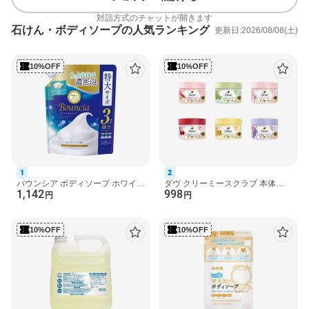
ご注意
対話方式のチャットが開きます
●傷、はれもの、湿疹等異常のあるところには使わない。
石けん・ボディソープの人気ランキング
更新日:2026/08/08(土)
●肌に異常が生じていないかよく注意して使う。肌に合わない時、
使用中に赤み、はれ、かゆみ、刺激、色抜け（白斑等）や黒ずみ
等の異常が出た時、直射日光があたって同様の異常が出た時は使
10%OFF
10%OFF
用を中止し、皮フ科医へ相談する。使い続けると症状が悪化する
ことがある。
●目に入った時は、すぐに充分洗い流す。
●ヘアマニキュアをお使いの方は、色落ちが早くなる場合があるの
で注意する。
●子供や認知症の方などの誤飲等を防ぐため、置き場所に注意す
る。
商品区分
1
2
化粧品
バウンシア ボディソープ ホワイト
ダヴ クリーミースクラブ 本体
1,142
998
ソープの香り詰替 大容量 1120ml
298g 【ダヴ(Dove) ボディ スクラ
円
円
【バウンシア】 ボ...
ブ】 スペシャルケア(...
原産国
日本
10%OFF
10%OFF
発売元、製造元、輸入元又は販売元
花王
広告文責
楽天グループ株式会社 電話：050-5444-7654