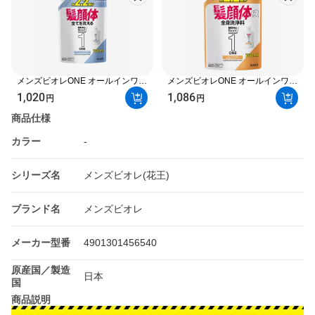
メンズビオレONE オールインワン
メンズビオレONE オールインワン
全身洗浄料 フルーティーサボンの
全身洗浄料 髪肌なめらかタイプ つ
1,020
1,086
円
円
香り つめかえ用 750ml 【メンズ
めかえ用 大容量 750ml 【メンズ
ビオレ】 ボディソープ(ボディシ
ビオレ】
商品仕様
ャンプー)
カラー
-
シリーズ名
メンズビオレ(花王)
ブランド名
メンズビオレ
メーカー型番
4901301456540
原産国／製造
日本
国
商品説明