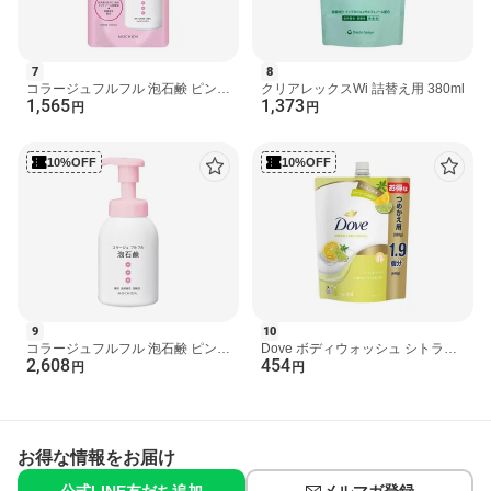
7
8
コラージュフルフル 泡石鹸 ピンク
クリアレックスWi 詰替え用 380ml
1,565
1,373
詰め替え 210ml 【コラージュフル
円
円
フル】 ボディソ...
10%OFF
10%OFF
9
10
コラージュフルフル 泡石鹸 ピンク
Dove ボディウォッシュ シトラス
2,608
454
300ml 【コラージュフルフル】 ボ
＆バーベナ 詰め替え 640g 【ダヴ
円
円
ディソープ 泡タ...
(Dove)】 ボディソー...
お得な情報をお届け