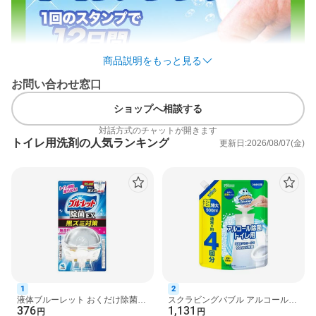
商品説明をもっと見る
お問い合わせ窓口
ショップへ相談する
対話方式のチャットが開きます
トイレ用洗剤の人気ランキング
更新日:2026/08/07(金)
1
2
液体ブルーレット おくだけ除菌
スクラビングバブル アルコール除
376
1,131
EX 黒ズミ対策 本体 無香料 67ml
菌 トイレ用 プッシュ式 詰め替え
円
円