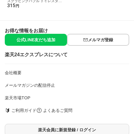
スクラビングバブル トイレスタン
315
プ 防汚 本体 38g トイレ用 掃除用
円
品 / ソープ ホワ...
お得な情報をお届け
公式LINE友だち追加
メルマガ登録
楽天24エクスプレスについて
会社概要
メールマガジンの配信停止
楽天市場TOP
ご利用ガイド
よくあるご質問
楽天会員に新規登録 / ログイン