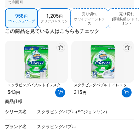
で利用可
商
売り切れ
売り切れ
958
1,205
円
円
ホワイティーシトラ
[最強抗菌]シャイ
売
売
品
フレッシュソープ
クリアジャスミン
ス
ミント
り
り
バ
この商品を見ている人はこちらもチェック
切
切
れ
れ
リ
エ
ー
シ
ョ
スクラビングバブル トイレスタン
スクラビングバブル トイレスタン
プ 防汚 最強抗菌 付け替え 38g×2
プ 防汚 本体 38g トイレ用 掃除用
ン
543
315
円
円
本入 トイレ用 掃除用品 / フレッシ
品 / ソープ ホワイティーシトラス
ュソープ ホワイティーシトラス ジ
ジャスミン ブーケ ブロッサム リ
選
商品仕様
ャスミン ブーケ リフレッシュシト
フレッシュシトラス オーシャン 最
ラス オーシャン ブロッサム ミン
強抗菌ミント 最強抗菌フラワー 最
択
シリーズ名
スクラビングバブル(SCジョンソン）
ト クリスピーシトラス エレガンス
強抗菌クリスピーシトラス
フラワー
ブランド名
スクラビングバブル