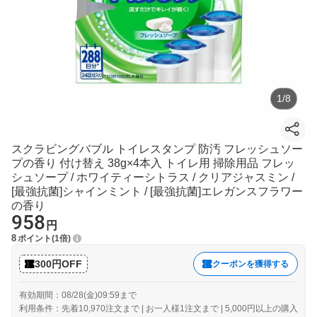
1
/
8
スクラビングバブル トイレスタンプ 防汚 フレッシュソー
プの香り 付け替え 38g×4本入 トイレ用 掃除用品 フレッ
シュソープ / ホワイティーシトラス / クリアジャスミン /
[最強抗菌]シャインミント / [最強抗菌]エレガンスフラワー
の香り
958
円
8
ポイント
1倍
300円OFF
クーポンを獲得する
有効期間：08/28(金)09:59まで
利用条件：先着10,970注文まで | お一人様1注文まで | 5,000円以上の購入