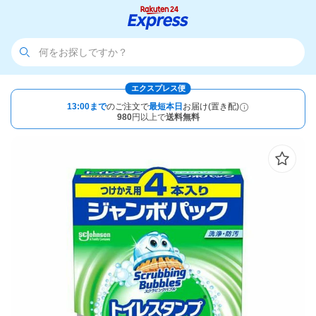
エクスプレス便
13:00まで
のご注文で
最短本日
お届け(置き配)
980
円以上で
送料無料