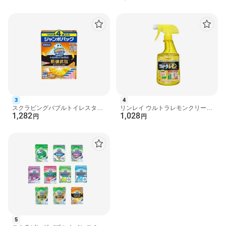
【ブルーレット】 ト...
用 超特大 900ml 【...
3
4
スクラビングバブルトイレスタン
リンレイ ウルトラレモンクリーナ
1,282
1,028
プフレグランス最強抗菌クリスピ
ー 700ml 【リンレイ】 掃除用洗
円
円
ーシトラス 付け替え ...
剤
5