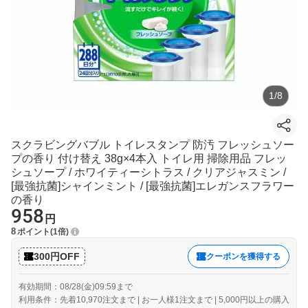
1
/
8
スクラビングバブル トイレスタンプ 防汚 フレッシュソー
プの香り 付け替え 38g×4本入 トイレ用 掃除用品 フレッ
シュソープ / ホワイティーシトラス / クリアジャスミン /
[最強抗菌]シャインミント / [最強抗菌]エレガンスフラワー
の香り
958
円
8
ポイント
1倍
300円OFF
クーポンを獲得する
有効期間：08/28(金)09:59まで
利用条件：先着10,970注文まで | お一人様1注文まで | 5,000円以上の購入