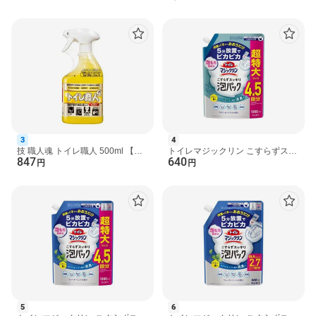
付け替え 38g×4本...
(各2*3) 【激落ち...
3
4
技 職人魂 トイレ職人 500ml 【技
トイレマジックリン こすらずスッ
847
640
職人魂】 掃除用洗剤
キリ泡パック サボン＆シトラスの
円
円
香り 詰替用 1080ml...
5
6