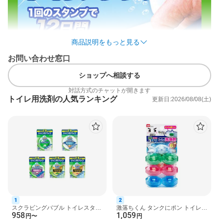
商品説明をもっと見る
お問い合わせ窓口
ショップへ相談する
対話方式のチャットが開きます
トイレ用洗剤の人気ランキング
更新日:2026/08/08(土)
1
2
スクラビングバブル トイレスタン
激落ちくん タンクにポン トイレの
958
1,059
プ 防汚 フレッシュソープの香り
洗浄剤 本体付き 3種の香り 6コ入
円
〜
円