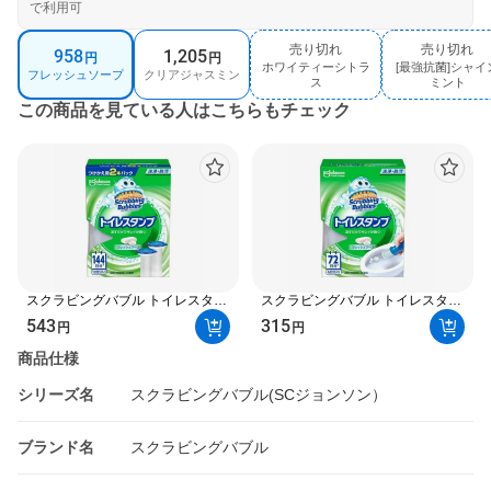
で利用可
商
売り切れ
売り切れ
958
1,205
円
円
ホワイティーシトラ
[最強抗菌]シャイ
売
売
品
フレッシュソープ
クリアジャスミン
ス
ミント
り
り
バ
この商品を見ている人はこちらもチェック
切
切
れ
れ
リ
エ
ー
シ
ョ
スクラビングバブル トイレスタン
スクラビングバブル トイレスタン
プ 防汚 最強抗菌 付け替え 38g×2
プ 防汚 本体 38g トイレ用 掃除用
ン
543
315
円
円
本入 トイレ用 掃除用品 / フレッシ
品 / ソープ ホワイティーシトラス
ュソープ ホワイティーシトラス ジ
ジャスミン ブーケ ブロッサム リ
選
商品仕様
ャスミン ブーケ リフレッシュシト
フレッシュシトラス オーシャン 最
ラス オーシャン ブロッサム ミン
強抗菌ミント 最強抗菌フラワー 最
択
シリーズ名
スクラビングバブル(SCジョンソン）
ト クリスピーシトラス エレガンス
強抗菌クリスピーシトラス
フラワー
ブランド名
スクラビングバブル