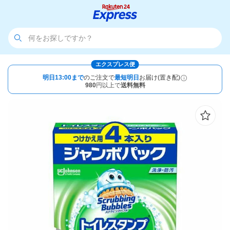
エクスプレス便
明日13:00まで
のご注文で
最短明日
お届け(置き配)
980
円以上で
送料無料