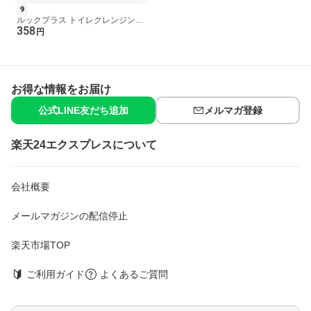
9
ルックプラス トイレクレンジング
358
クールシトラスの香り 本体 300ml
円
【ルック】 掃除...
お得な情報をお届け
公式LINE友だち追加
メルマガ登録
楽天24エクスプレスについて
会社概要
メールマガジンの配信停止
楽天市場TOP
ご利用ガイド
よくあるご質問