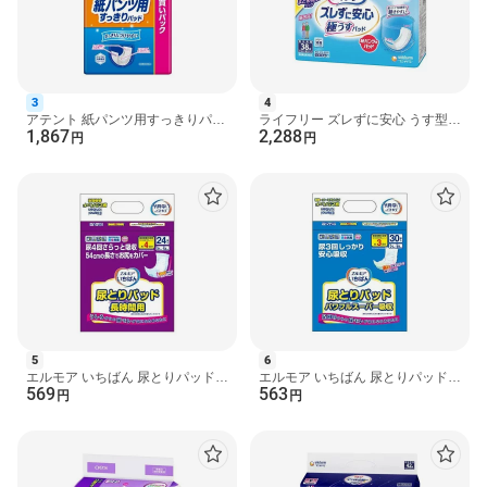
商品詳細
ポイズ 肌ケアパッド 吸水ナプキン 超吸収ワイド 一気に出る多量
3
4
アテント 紙パンツ用すっきりパッ
ライフリー ズレずに安心 うす型紙
モレに安心用 300cc
1,867
2,288
ド 2回吸収 64枚入 【アテント】
パンツ専用尿とりパッド 4回吸収
円
円
●すぐに消臭ニオイ戻りも防ぐ、さらに24時間抗菌でニオイ菌の増
尿とりパッド
38枚 【ライフリー...
殖を防ぐ
●水分をしっかり閉じ込め、表面のさらさら感がつづく
●2枚重ねの立体ギャザーとサイドギャザーが横モレを防ぐ
●つけ心地ふんわり
●後ろモレに安心のロング&ワイド形状
●素肌と同じ弱酸性
●ムレにくい全面通気性
●かわいい花柄エンボス
●吸収量の目安：300CC
●サイズ：幅16*長さ35cm
5
6
エルモア いちばん 尿とりパッド
エルモア いちばん 尿とりパッド
569
563
長時間用 24枚入 【エルモア いち
パワフルスーパー吸収 30枚入
その他
円
円
ばん】 尿とりパッ...
【エルモア いちばん】...
医療費控除対象品
成分
表面材：ポリオレフィン系不織布、吸収材：綿状パルプ・高分子