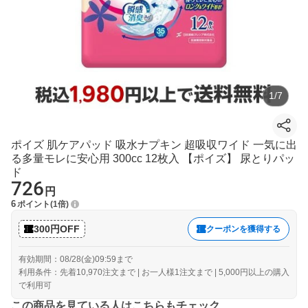
1
/
7
ポイズ 肌ケアパッド 吸水ナプキン 超吸収ワイド 一気に出
る多量モレに安心用 300cc 12枚入 【ポイズ】 尿とりパッ
ド
726
円
6
ポイント
1倍
300円OFF
クーポンを獲得する
有効期間：08/28(金)09:59まで
利用条件：先着10,970注文まで | お一人様1注文まで | 5,000円以上の購入
で利用可
この商品を見ている人はこちらもチェック