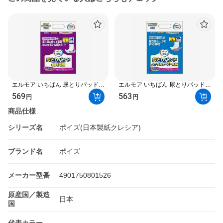
エルモア いちばん 尿とりパッド
エルモア いちばん 尿とりパッド
長時間用 24枚入 【エルモア いち
パワフルスーパー吸収 30枚入
569
563
円
円
ばん】 尿とりパッド
【エルモア いちばん】 尿とりパッ
ド
商品仕様
シリーズ名
ポイズ(日本製紙クレシア)
ブランド名
ポイズ
メーカー型番
4901750801526
原産国／製造
日本
国