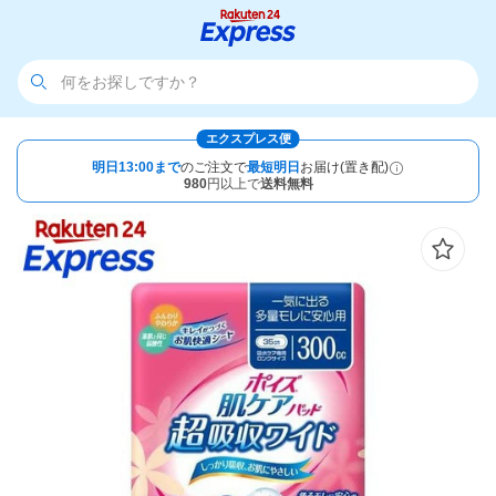
エクスプレス便
明日13:00まで
のご注文で
最短明日
お届け(置き配)
980
円以上で
送料無料