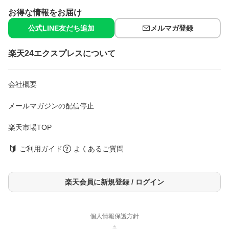
日本製紙クレシア株式会社 お客様相談室
お得な情報をお届け
TEL 03-6665-5302
受付時間 9：00-16：59(土・日・祝日除く)
公式LINE友だち追加
メルマガ登録
広告文責
楽天グループ株式会社 電話：050-5444-7654
楽天24エクスプレスについて
[大人用紙おむつ 失禁用品 ポイズ]
kai#251218
会社概要
メールマガジンの配信停止
楽天市場TOP
ご利用ガイド
よくあるご質問
楽天会員に新規登録 / ログイン
個人情報保護方針