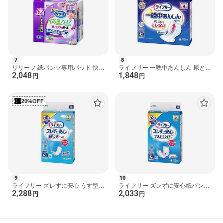
吸収材・吸収紙、防水材：ポリエチレンラミネート不織布
規格概要
吸収量の目安：300cc、サイズ：幅16*長さ35cm
注意事項
・汚れたパッドは早く取り替えてください。
7
8
・テープは直接お肌につけないでください。
リリーフ 紙パンツ専用パッド 快適
ライフリー 一晩中あんしん 尿とり
・お肌に合わないときは医師に相談してください。
2,048
1,848
アロマ安心フィット 52枚入 【リ
パッド 4回吸収 42枚入 【ライフリ
円
円
リーフ】 尿もれ用...
ー 重度高機能パ...
・洗濯はしないでください。
・メーカーの都合により仕様・パッケージ等が変更になる場合が
ございます。
20%OFF
保存方法
・開封後はほこりや虫が入らないよう、衛生的に管理してくださ
い。
・高温になる場所での保管は避けてください。
原産国
日本
9
10
ライフリー ズレずに安心 うす型紙
ライフリー ズレずに安心紙パンツ
発売元、製造元、輸入元又は販売元
2,288
2,033
パンツ専用尿とりパッド 2回吸収
専用尿とりパッド 2回吸収 介護用
円
円
日本製紙クレシア
68枚 【ライフリー...
おむつ 52枚入 【ラ...
お問い合わせ先