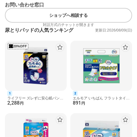
お問い合わせ窓口
ショップへ相談する
対話方式のチャットが開きます
尿とりパッドの人気ランキング
更新日:2026/08/09(日)
20%OFF
1
2
ライフリー ズレずに安心紙パンツ
エルモア いちばん フラットタイプ
2,288
891
専用尿とりパッド 夜用 4回吸収 42
30枚 【エルモア いちばん】 尿と
円
円
枚 【ライフリー ...
りパッド