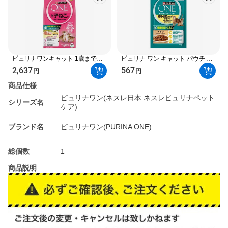
ピュリナワンキャット 1歳まで子
ピュリナ ワン キャット パウチ 避
猫／妊娠授乳期母猫チキン
妊去勢した猫の体重ケア 50g 【ピ
2,637
567
円
円
2kg(500g*4袋) 【ピュリナワン
ュリナワン(PURINA ONE)】 キャ
(PURINA ONE)】 プレミアム・キ
ットフード(猫缶・パウチ・一般
商品仕様
ャットフード
食)
ピュリナワン(ネスレ日本 ネスレピュリナペット
シリーズ名
ケア)
ブランド名
ピュリナワン(PURINA ONE)
総個数
1
商品説明