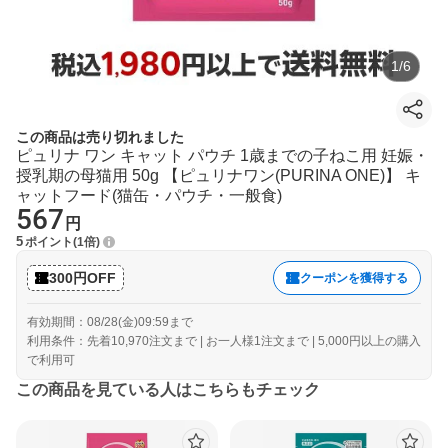
1
/
6
この商品は売り切れました
ピュリナ ワン キャット パウチ 1歳までの子ねこ用 妊娠・
授乳期の母猫用 50g 【ピュリナワン(PURINA ONE)】 キ
ャットフード(猫缶・パウチ・一般食)
567
円
5
ポイント
1倍
300円OFF
クーポンを獲得する
有効期間：08/28(金)09:59まで
利用条件：先着10,970注文まで | お一人様1注文まで | 5,000円以上の購入
で利用可
この商品を見ている人はこちらもチェック