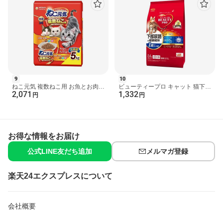
9
10
ねこ元気 複数ねこ用 お魚とお肉の
ビューティープロ キャット 猫下部
2,071
1,332
スペシャルブレンド 5kg 【ねこ元
尿路の健康維持 1歳から チキン味
円
円
気】 キャットフー...
280g*5袋入 【ビ...
お得な情報をお届け
公式LINE友だち追加
メルマガ登録
楽天24エクスプレスについて
会社概要