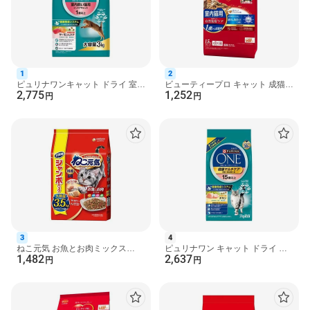
商品詳細
ピュリナ ワン キャット パウチ 1歳までの子ねこ用 妊娠・授乳期
の母猫用
●優れた栄養バランスで子ねこの健康的な成長と発達をサポート。
「健康免疫システム」で猫本来の健康を保ち、免疫力を維持。食
1
2
べやすい小さめフレーク。
ピュリナワンキャット ドライ 室内
ビューティープロ キャット 成猫用
2,775
1,252
飼い猫用 1歳以上 サーモン＆ツナ
1歳から 1.5kg 【ビューティープ
円
円
3kg 【ピュリナワ...
ロ】 キャットフー...
原材料
チキン、小麦たんぱく、ラム、チキンミール、フィッシュ、鶏脂
(オメガ6脂肪酸源)、ぶどう糖、魚油(DHA源)、酵母(βグルカン
源)、アミノ酸類(タウリン)、ミネラル類(カルシウム、リン、カリ
ウム、ナトリウム、クロライド、マグネシウム、鉄、銅、マンガ
ン、亜鉛、ヨウ素)、増粘多糖類、ビタミン類(A、D、E、K、B1、
B2、パントテン酸、ナイアシン、B6、葉酸、ビオチン、B12、コ
リン)、カラメル色素
栄養成分
3
4
たんぱく質：13.5％以上、脂質：3.5％以上、粗繊維：0.55％以
ねこ元気 お魚とお肉ミックス
ピュリナワン キャット ドライ 健
下、灰分2.5％以下、水分82％以下
1,482
2,637
3.5kg 【ねこ元気】 キャットフー
康マルチケア 15歳以上 チキン
円
円
ド(ドライフード・総合...
2kg 【ピュリナワン(P...
原産国
タイ