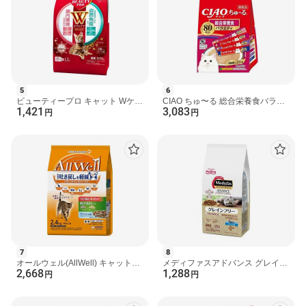
発売元、製造元、輸入元又は販売元
ネスレ日本(株)ネスレピュリナペットケア
お問い合わせ先
ネスレ日本株式会社 ネスレピュリナペットケア お客様相談室 (電
話番号)0120-262-333 受付時間：月曜日〜金曜日(土日、祝日、年
末年始、お盆等は除く)10：00-17：00
5
6
ビューティープロ キャット Wケア
CIAO ちゅ〜る 総合栄養食バラエ
広告文責
1,421
3,083
腸内・自然免疫ケア 1.2kg 【ビュ
ティ 14g*80本入 【ちゅ〜る】 キ
円
円
楽天グループ株式会社 電話：050-5444-7654
ーティープロ】 キ...
ャットフード(ドライ...
[猫用品 ピュリナワン(PURINA ONE)]
pet#251218
7
8
オールウェル(AllWell) キャットフ
メディファスアドバンス グレイン
2,668
1,288
ード 室内猫用 贅沢素材入り フィ
フリー 1歳から フィッシュ味
円
円
ッシュ味 2.4kg(48...
1.25kg(250g×5) 【メ...