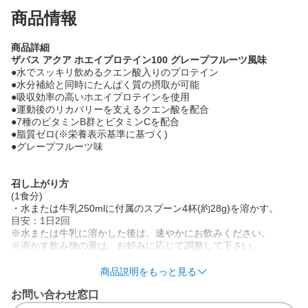
商品情報
商品詳細
ザバス アクア ホエイプロテイン100 グレープフルーツ風味
●水でスッキリ飲めるクエン酸入りのプロテイン
●水分補給と同時にたんぱく質の摂取が可能
●吸収効率の高いホエイプロテインを使用
●運動後のリカバリーを支えるクエン酸を配合
●7種のビタミンB群とビタミンCを配合
●脂質ゼロ(※栄養表示基準に基づく)
●グレープフルーツ味
召し上がり方
(1食分)
・水または牛乳250mlに付属のスプーン4杯(約28g)を溶かす。
目安：1日2回
※水または牛乳に溶かした後は、速やかにお飲みください。
※溶かす飲み物の量は、お好みに応じて調整して下さい。
・プロテインシェイカーは別売りです。
★量が多いと思われる方に
商品説明をもっと見る
・水または牛乳200mlに付属のスプーン3杯を溶かす。
お問い合わせ窓口
・プロテインの摂取には個人差があります。初めての方や量が多
いと思われる方は、少量ずつご試飲ください。