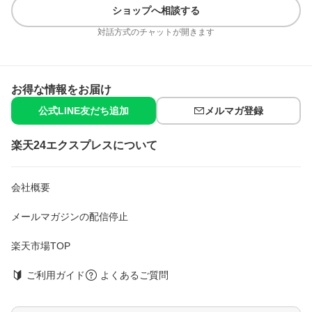
ショップへ相談する
原材料
対話方式のチャットが開きます
乳清たんぱく(イギリス製造)、砂糖／クエン酸、クエン酸Na、乳
化剤、増粘剤(プルラン)、甘味料(アスパルテーム・L-フェニルア
ラニン化合物、スクラロース、アセスルファムK)、V.C、香料、
V.B2、V.B6、V.B1、ナイアシン、V.D、(一部に乳成分・大豆を含
む)
お得な情報をお届け
公式LINE友だち追加
メルマガ登録
栄養成分
1食分(28g)当たり
エネルギー：103kcal、たんぱく質：20g、脂質：0.2g、炭水化
楽天24エクスプレスについて
物：5.8g、食塩相当量：0.18-0.37g、ナイアシン：4.2-11.2mg、
ビタミンB1：0.67mg、ビタミンB2：0.76mg、ビタミンB6：
0.56mg、ビタミンC：43mg、ビタミンD：12.1μg、クエン酸：
2400mg
会社概要
アレルギー物質
メールマガジンの配信停止
乳成分、大豆
楽天市場TOP
注意事項
・食物アレルギーをお持ちの方は原材料等をご確認のうえ、ご使
用ください。
ご利用ガイド
よくあるご質問
・体質や健康状態によっては身体に合わないことがあります。そ
の場合は摂取を中止し、医師や専門家にご相談ください。