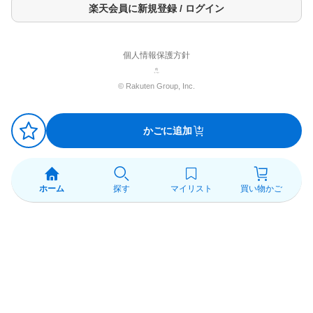
・あけくちや袋のはしで手を切るなどのケガをしないようにご注
楽天会員に新規登録 / ログイン
意ください。
・お湯またはあたたかい牛乳をシェイカーに入れてシェイクしな
いでください。水蒸気や内容液がふき出し、やけどの原因になり
ます。
個人情報保護方針
・開封後はホコリや髪の毛が入らないようにチャックをしっかり
と閉め、直射日光や高温多湿の場所を避けて保管し、なるべく早
© Rakuten Group, Inc.
めにお召し上がりください。
・濡れたスプーンを袋の中に入れないでください。プロテインが
固まることがあります。
・製品中に色の濃い粒が見えることがあります。これは原材料の
かごに追加
一部で品質には問題ありません。
保存方法
直射日光および高温多湿の場所を避けて保存してください。
ホーム
探す
マイリスト
買い物かご
品名・名称
プロテインパウダー(粉末たんぱく食品)
原産国
日本
発売元、製造元、輸入元又は販売元
明治