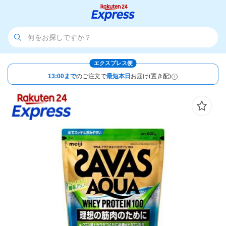
エクスプレス便
13:00まで
のご注文で
最短本日
お届け(置き配)