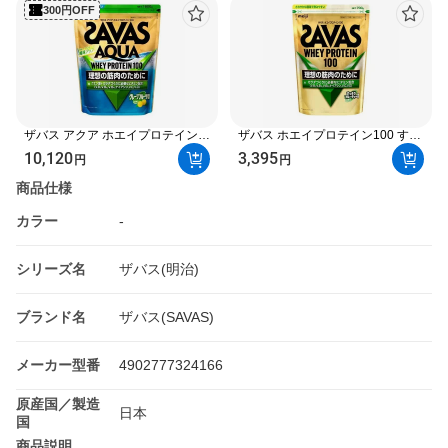
300円OFF
ザバス アクア ホエイプロテイン
ザバス ホエイプロテイン100 すっ
100 グレープフルーツ風味 1800g
きりフルーティー風味 700g 【ザ
10,120
3,395
円
円
【ザバス(SAVAS)】
バス(SAVAS)】 プロテイン
商品仕様
カラー
-
シリーズ名
ザバス(明治)
ブランド名
ザバス(SAVAS)
メーカー型番
4902777324166
原産国／製造
日本
国
商品説明