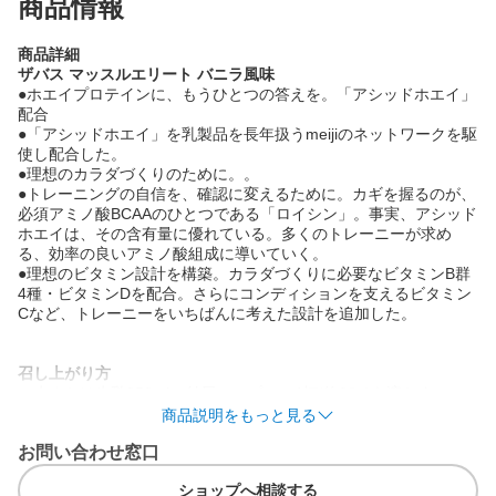
商品情報
商品詳細
ザバス マッスルエリート バニラ風味
●ホエイプロテインに、もうひとつの答えを。「アシッドホエイ」
配合
●「アシッドホエイ」を乳製品を長年扱うmeijiのネットワークを駆
使し配合した。
●理想のカラダづくりのために。。
●トレーニングの自信を、確認に変えるために。カギを握るのが、
必須アミノ酸BCAAのひとつである「ロイシン」。事実、アシッド
ホエイは、その含有量に優れている。多くのトレーニーが求め
る、効率の良いアミノ酸組成に導いていく。
●理想のビタミン設計を構築。カラダづくりに必要なビタミンB群
4種・ビタミンDを配合。さらにコンディションを支えるビタミン
Cなど、トレーニーをいちばんに考えた設計を追加した。
召し上がり方
・水または牛乳250mlに付属のスプーン4杯(約28g)を溶かす。
・スプーン1杯の目安はすりきりです。
商品説明をもっと見る
・スプーン4杯(28g)でPROTEIN 20g
お問い合わせ窓口
・目安：1日2回
※水または牛乳に溶かした後は速やかにお飲みください。
ショップへ相談する
※溶かす飲み物の量は、お好みに応じて調整してください。