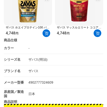
ザバス ホエイプロテイン100 バニ
ザバス マッスルエリート ココア味
ラアイスクリーム風味 980g 【ザ
900g プロテイン
4,748
4,748
円
円
バス(SAVAS)】
商品仕様
カラー
-
シリーズ名
ザバス(明治)
ブランド名
ザバス
メーカー型番
4902777324609
原産国／製造
日本
国
商品説明