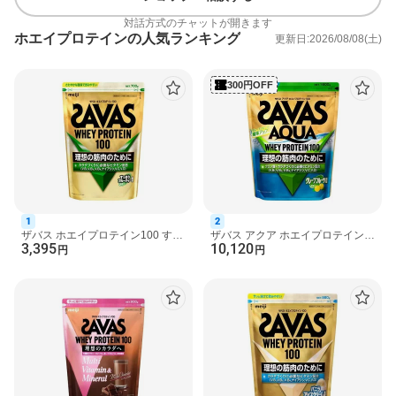
・プロテインシェイカーは別売りです。
対話方式のチャットが開きます
・プロテインの摂取には個人差があります。初めての方や量が多
ホエイプロテインの人気ランキング
更新日:2026/08/08(土)
いと思われる方は、少量ずつご試飲ください。
原材料
300円OFF
乳清たんぱく(外国製造)、デキストリン、植物油脂／乳化剤、
V.C、増粘剤(プルラン)、香料、甘味料(スクラロース、アセスルフ
ァムK)、V.B2、V.B6、V.B1、ナイアシン、V.D、(一部に乳成分・
大豆を含む)
栄養成分
1食分(28g)当たり
エネルギー：111kcal、たんぱく質：20.0g、 脂質：1.8g、炭水化
物：3.4g、 糖質：2.8g、 食物繊維：0.3-1.0g、食塩相当量：0.22-
1
2
0.69g、ナイアシン：4.5-14.2mg、ビタミンB1：0.67mg、ビタミ
ザバス ホエイプロテイン100 すっ
ザバス アクア ホエイプロテイン
3,395
10,120
きりフルーティー風味 700g 【ザ
100 グレープフルーツ風味 1800g
円
円
ンB2：0.76mg、ビタミンB6：0.56mg、ビタミンC：43mg、ビタ
バス(SAVAS)】 プロ...
【ザバス(SAVAS)】
ミンD：12.1μg
タンパク含量：75％(製品無水物当たり)
アミノ酸スコア：100
アレルギー物質
乳成分・大豆
注意事項
・食物アレルギーをお持ちの方は原材料等をご確認のうえ、ご使