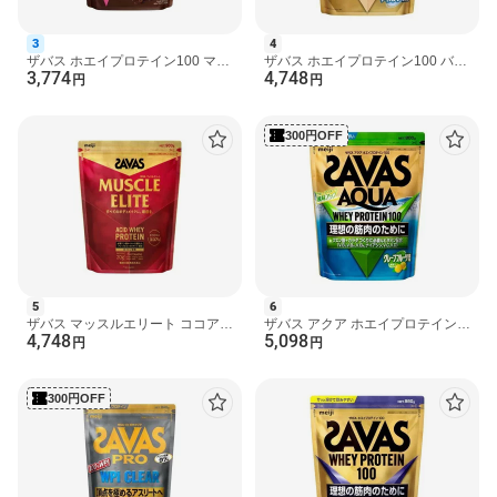
用ください。
・体質や健康状態によっては身体に合わないことがあります。そ
3
4
の場合は摂取を中止し、医師や専門家にご相談ください。
ザバス ホエイプロテイン100 マル
ザバス ホエイプロテイン100 バニ
3,774
4,748
・あけくちや袋のはしで手を切るなどのケガをしないようご注意
チビタミン＆ミネラル ミルクショ
ラアイスクリーム風味 980g 【ザ
円
円
コラ風味 900g 【ザ...
バス(SAVAS)】
ください。
・お湯またはあたたかい牛乳をシェイカーに入れてシェイクしな
300円OFF
いでください。水蒸気や内容液がふき出し、やけどの原因になり
ます。
・開封後はホコリや髪の毛が入らないようチャックをしっかりと
閉め、直射日光や高温多湿の場所を避けて保管し、なるべく早め
にお召し上がりください。
・濡れたスプーンを袋の中に入れないでください。プロテインが
固まることがあります。
・製品中に色の濃い粒が見えることがあります。これは原材料の
一部で品質には問題ありません。
5
6
・乳・大豆でアレルギー症状が出ない方でもごくまれにアレルギ
ザバス マッスルエリート ココア味
ザバス アクア ホエイプロテイン
ー発症例がありますので、少量からの試飲をお勧めします。
4,748
5,098
900g プロテイン
100 グレープフルーツ風味 800g
円
円
【ザバス(SAVAS)】
保存方法
・直射日光および高温多湿の場所を避けて保存してください。
300円OFF
品名・名称
プロテインパウダー(粉末たんぱく食品)