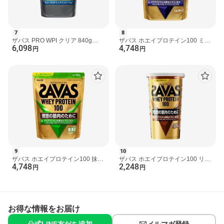
原産国
日本
発売元、製造元、輸入元又は販売元
7
8
明治
ザバス PRO WPI クリア 840g
ザバス ホエイプロテイン100 ミル
6,098
4,748
【ザバス(SAVAS)】
クティー風味 980g 【ザバス
円
円
お問い合わせ先
(SAVAS)】
株式会社明治
東京都中央区京橋2-2-1
お客様相談センター0120-858-660
広告文責
楽天グループ株式会社 電話：050-5444-7654
[プロテイン ]
foo#251218
9
10
ザバス ホエイプロテイン100 抹茶
ザバス ホエイプロテイン100 リッ
4,748
2,248
風味 980g 【ザバス(SAVAS)】
チショコラ味 280g 【ザバス
円
円
(SAVAS)】
お得な情報をお届け