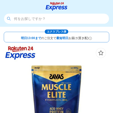
エクスプレス便
明日13:00まで
のご注文で
最短明日
お届け(置き配)