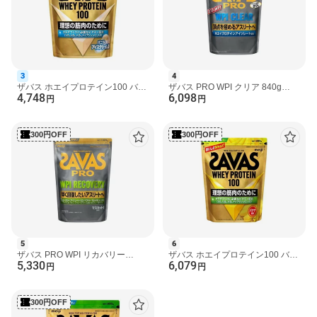
・お湯またはあたたかい牛乳をシェイカーに入れてシェイクしな
いでください。水蒸気や内容液がふき出し、やけどの原因になり
ます。
・この容器はシェイカーではありませんので、液体を入れてシェ
イクしないでください。
・開封後はホコリや髪の毛が入らないようフタをしっかりと閉
3
4
め、直射日光や高温多湿の場所を避けて保管し、なるべく早めに
ザバス ホエイプロテイン100 バニ
ザバス PRO WPI クリア 840g
4,748
6,098
お召し上がりください。
ラアイスクリーム風味 980g 【ザ
【ザバス(SAVAS)】
円
円
バス(SAVAS)】
・濡れたスプーンを容器の中に入れないでください。プロティン
が固まることがあります。
300円OFF
300円OFF
・製品中に色の濃い粒が見えることがあります。これは原材料の
一部で品質には問題ありません
保存方法
直射日光および高温多湿の場所を避けて保存してください。
品名・名称
プロテインパウダー(粉末たんぱく食品)
5
6
原産国
ザバス PRO WPI リカバリー
ザバス ホエイプロテイン100 バナ
日本
5,330
6,079
1020g 【ザバス(SAVAS)】
ナ風味 980g 【ザバス(SAVAS)】
円
円
発売元、製造元、輸入元又は販売元
明治
300円OFF