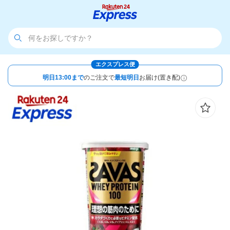
エクスプレス便
明日13:00まで
のご注文で
最短明日
お届け(置き配)