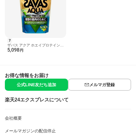
お問い合わせ先
明治 お客様相談センター
0120-858-660
広告文責
楽天グループ株式会社 電話：050-5444-7654
7
[プロテイン ザバス(SAVAS)]
ザバス アクア ホエイプロテイン
foo#251218
5,098
100 グレープフルーツ風味 800g
円
【ザバス(SAVAS)】
お得な情報をお届け
公式LINE友だち追加
メルマガ登録
楽天24エクスプレスについて
会社概要
メールマガジンの配信停止