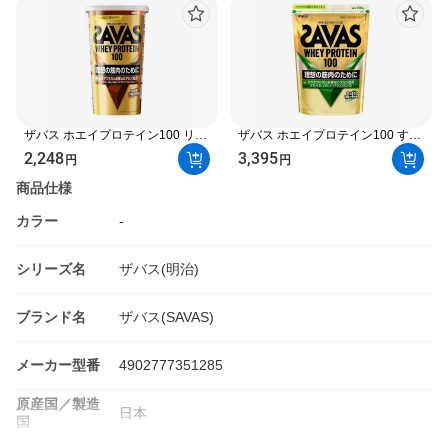
ザバス ホエイプロテイン100 リッ
ザバス ホエイプロテイン100 すっ
チショコラ味 280g 【ザバス
きりフルーティー風味 700g 【ザ
2,248
3,395
円
円
(SAVAS)】
バス(SAVAS)】 プロテイン
商品仕様
カラー
-
シリーズ名
ザバス(明治)
ブランド名
ザバス(SAVAS)
メーカー型番
4902777351285
原産国／製造
日本
国