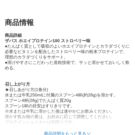
商品情報
商品詳細
ザバス ホエイプロテイン100 ストロベリー味
●たんぱく質として吸収のよいホエイプロテインとカラダづくりに
必要なビタミンを配合したストロベリー味の粉末プロテインで、
理想のカラダづくりをサポート。
●溶けやすさにこだわった造粒技術で、サッと溶かせておいしく飲
める。
召し上がり方
★召しあがり方(1食分)
水または牛乳250mlに付属のスプーン4杯(約28g)を溶かす。
スプーン4杯(28g)でたんぱく質20g
スプーン1杯の目安はすりきりです。
※水または牛乳に溶かした後は速やかにお飲みください。
溶かす飲み物の量は、お好みに応じて調整してください。
プロテインシェイカーは別売りです。
プロテインの摂取には個人差があります。初めての方や量が多い
と思われる方は、少量ずつご試飲ください。
商品説明をもっと見る