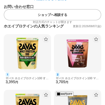
お問い合わせ窓口
原材料
乳清たんぱく(外国製造)、いちごパウダー、デキストリン、植物油
ショップへ相談する
脂、食塩／乳化剤、酸味料、甘味料(アスパルテーム・L-フェニル
アラニン化合物、スクラロース、アセスルファムK)、V.C、増粘剤
対話方式のチャットが開きます
(プルラン)、クチナシ色素、香料、V.B2、V.B6、V.B1、ナイアシ
ホエイプロテインの人気ランキング
更新日:2026/08/07(金)
ン、V.D、(一部に乳成分・大豆を含む)
栄養成分
1食分(28g)当たり
エネルギー：110kcal、たんぱく質：20.0g、脂質：1.8g、炭水化
物：3.9g(糖質：3.2g、食物纖維：0.3-1.1g)、食塩相当量：0.16-
0.54g、ナイアシン：3.9-16.0mg、ビタミンB1：0.67mg、ビタミ
ンB2：0.76mg、ビタミンB6：0.56mg、ビタミンC：43mg、ビタ
ミンD：12.1μg
タンパク含量：75％(製品無水物当たり)、アミノ酸スコア：100
アレルギー物質
1
2
乳成分・大豆
ザバス ホエイプロテイン100 すっ
ザバス ホエイプロテイン100 マル
3,395
3,705
きりフルーティー風味 700g 【ザ
チビタミン＆ミネラル ミルクショ
円
円
バス(SAVAS)】 プロ...
コラ風味 900g 【ザ...
注意事項
・食物アレルギーをお持ちの方は原材料等をご確認のうえ、ご使
300円OFF
用ください。
・体質や健康状態によっては身体に合わないことがあります。そ
の場合は摂取を中止し、医師や専門家にご相談ください。