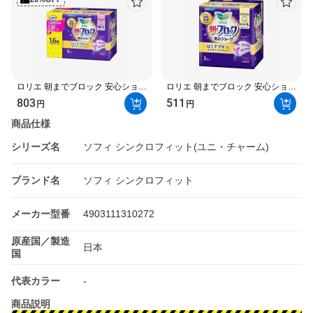
ロリエ 朝までブロック 安心ショー
ロリエ 朝までブロック 安心ショー
ツ 8個入 【ロリエ】 生理用ナプキ
ツ ゆったりL 5個入 【ロリエ】 シ
803
511
円
円
ン
ョーツタイプナプキン
商品仕様
シリーズ名
ソフィ シンクロフィット(ユニ・チャーム)
ブランド名
ソフィ シンクロフィット
メーカー型番
4903111310272
原産国／製造
日本
国
代表カラー
-
商品説明