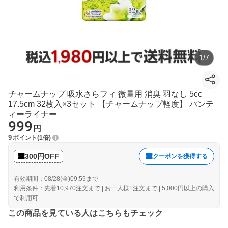
1
/
7
チャームナップ 吸水さらフィ 微量用 消臭 羽なし 5cc
17.5cm 32枚入×3セット 【チャームナップ軽度】 パンテ
ィーライナー
999
円
9
ポイント
1倍
300円OFF
クーポンを獲得する
有効期間：08/28(金)09:59まで
利用条件：先着10,970注文まで | お一人様1注文まで | 5,000円以上の購入
で利用可
この商品を見ている人はこちらもチェック