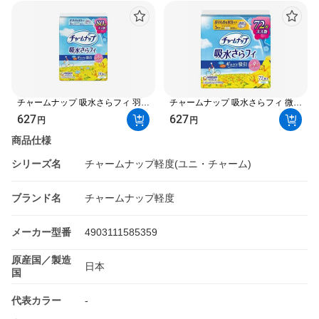
チャームナップ 吸水さらフィ 羽な
チャームナップ 吸水さらフィ 微量
し 3cc 17.5cm(おりもの＆水分ケ
用 羽なし 5cc 17.5cm 72枚入 【チ
627
627
円
円
ア ) 80個入 【チャームナップ軽
ャームナップ軽度】 パンティーラ
度】 尿もれ用シート・パッド
イナー
商品仕様
シリーズ名
チャームナップ軽度(ユニ・チャーム)
ブランド名
チャームナップ軽度
メーカー型番
4903111585359
原産国／製造
日本
国
代表カラー
-