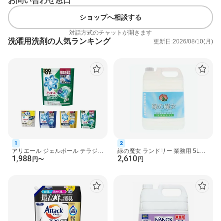
お問い合わせ窓口
●自動投入、ドラム式洗濯機でも使用可能
※トップ NANOXから、NANOXoneにリニューアル。
ショップへ相談する
対話方式のチャットが開きます
使用方法
洗濯用洗剤の人気ランキング
更新日:2026/08/10(月)
・使用量：水30Lに対して10g
成分
界面活性剤(52％ ポリオキシエチレンアルキルエーテル、直鎖ア
ルキルベンゼンスルホン酸塩、アルキルエーテル硫酸エステル塩)
安定化剤 、pH調整剤 、再汚染防止剤、 酵素
注意事項
・乳幼児の手の届くところに置かない。
・認知症の方などの誤飲を防ぐため、置き場所に注意する。
・用途外に使わない。
・荒れ性の方や原液で使うときは、炊事用の手袋を使用する。
1
2
・使用後は手を水でよく洗い、クリームなどで手入れをする。
アリエール ジェルボール テラジャ
緑の魔女 ランドリー 業務用 5L
1,988
2,610
ンボ 洗濯洗剤 詰替 【アリエール
【緑の魔女】 洗濯洗剤
円
〜
円
・洗濯機のフタなどのプラスチック部分や床に原液がついた時
ジェルボール】 ...
は、放置すると傷むことがるのですぐに水で充分ふきとる。
・保管条件により、液色が変化することがありますが、品質上問
題ありません。
・高温、直射日光を避けて保管する。
原産国