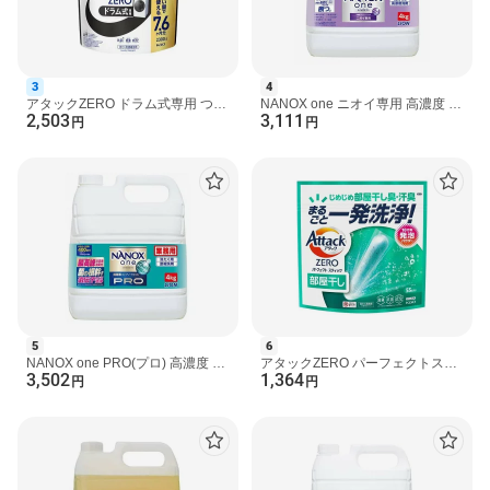
日本
発売元、製造元、輸入元又は販売元
ライオンハイジーン
3
4
広告文責
アタックZERO ドラム式専用 つめ
NANOX one ニオイ専用 高濃度 洗
2,503
3,111
楽天グループ株式会社 電話：050-5444-7654
かえ用 2300g 【アタックZERO】
濯洗剤 詰め替え 大容量 業務用
円
円
洗濯洗剤
4kg 【NANOXone】 洗...
[洗濯洗剤 NANOXone]
sou#251218
5
6
NANOX one PRO(プロ) 高濃度 洗
アタックZERO パーフェクトステ
3,502
1,364
濯洗剤 詰め替え 大容量 業務用
ィック 部屋干し 55本 【アタック
円
円
4kg 【NANOXone】 洗濯...
ZERO】 洗濯洗剤