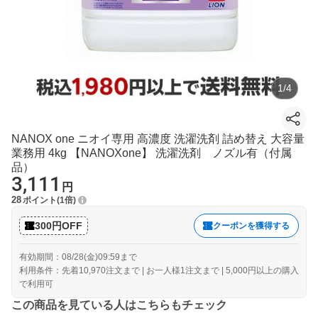
1
/
4
NANOX one ニオイ専用 高濃度 洗濯洗剤 詰め替え 大容量
業務用 4kg 【NANOXone】 洗濯洗剤 ノズル有（付属
品）
3,111
円
28
ポイント
1倍
300円OFF
クーポンを獲得する
有効期間：08/28(金)09:59まで
利用条件：先着10,970注文まで | お一人様1注文まで | 5,000円以上の購入
で利用可
この商品を見ている人はこちらもチェック