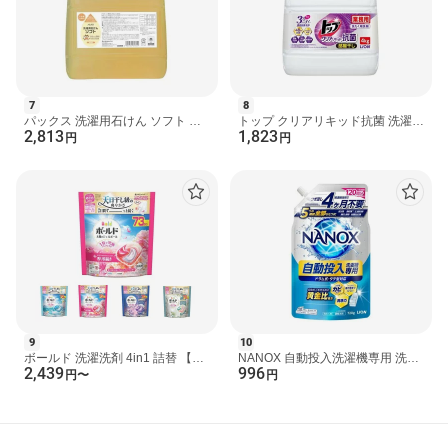
7
8
パックス 洗濯用石けん ソフト 詰
トップ クリアリキッド抗菌 洗濯洗
2,813
1,823
替用 4000ml 【パックス】 洗濯洗
剤 業務用 4kg 【トップ】 洗濯洗
円
円
剤
剤
9
10
ボールド 洗濯洗剤 4in1 詰替 【ボ
NANOX 自動投入洗濯機専用 洗濯
2,439
996
ールド ジェルボール】 ホワイトテ
洗剤 液体 詰め替え 720g
円
〜
円
ィー 70個入 / ホ...
【NANOXone】 洗濯洗剤