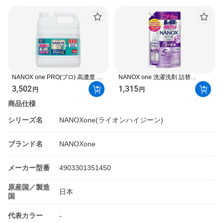
NANOX one PRO(プロ) 高濃度 洗
NANOX one 洗濯洗剤 詰替
濯洗剤 詰め替え 大容量 業務用
【NANOXone】 洗浄プラス
3,502
1,315
円
円
4kg 【NANOXone】 洗濯洗剤（注
1530g / ニオイ専用 1530g / PRO
ぎ口付）
1400g
商品仕様
シリーズ名
NANOXone(ライオンハイジーン)
ブランド名
NANOXone
メーカー型番
4903301351450
原産国／製造
日本
国
代表カラー
-