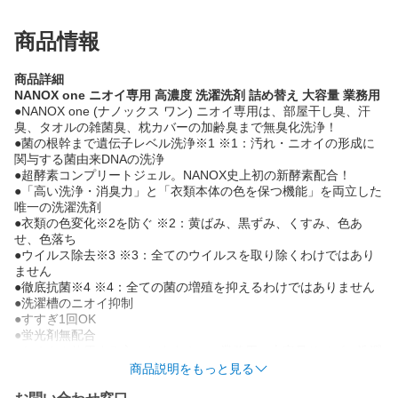
商品情報
商品詳細
NANOX one ニオイ専用 高濃度 洗濯洗剤 詰め替え 大容量 業務用
●NANOX one (ナノックス ワン) ニオイ専用は、部屋干し臭、汗
臭、タオルの雑菌臭、枕カバーの加齢臭まで無臭化洗浄！
●菌の根幹まで遺伝子レベル洗浄※1 ※1：汚れ・ニオイの形成に
関与する菌由来DNAの洗浄
●超酵素コンプリートジェル。NANOX史上初の新酵素配合！
●「高い洗浄・消臭力」と「衣類本体の色を保つ機能」を両立した
唯一の洗濯洗剤
●衣類の色変化※2を防ぐ ※2：黄ばみ、黒ずみ、くすみ、色あ
せ、色落ち
●ウイルス除去※3 ※3：全てのウイルスを取り除くわけではあり
ません
●徹底抗菌※4 ※4：全ての菌の増殖を抑えるわけではありません
●洗濯槽のニオイ抑制
●すすぎ1回OK
●蛍光剤無配合
●たくさん使用する方におすすめの、業務用・大容量サイズの洗濯
用洗剤。詰め替え 4kg・10kgをラインナップ
商品説明をもっと見る
●すすぎ1回で節水・節電のお洗濯