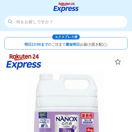
エクスプレス便
明日13:00まで
のご注文で
最短明日
お届け(置き配)