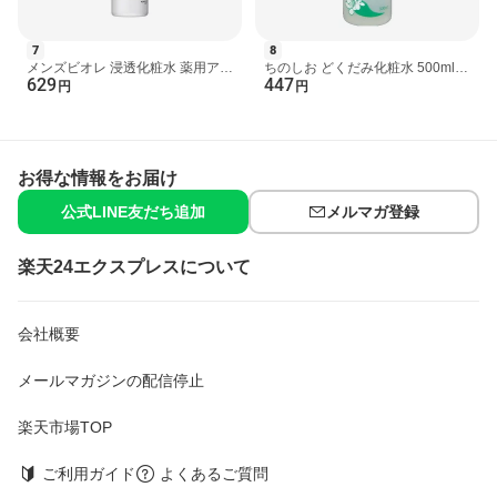
7
8
メンズビオレ 浸透化粧水 薬用アク
ちのしお どくだみ化粧水 500ml
629
447
ネケアタイプ 180ml 【メンズビオ
【地の塩社】 どくだみ
円
円
レ】 男性化粧品(...
お得な情報をお届け
公式LINE友だち追加
メルマガ登録
楽天24エクスプレスについて
会社概要
メールマガジンの配信停止
楽天市場TOP
ご利用ガイド
よくあるご質問