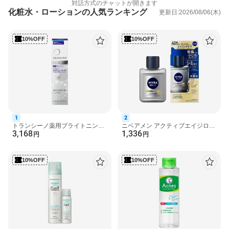
対話方式のチャットが開きます
化粧水・ローションの人気ランキング
更新日:2026/08/06(木)
成分
水、グリセリン、エタノール、BG、DPG、ヒアルロン酸Na、加
水分解ヒアルロン酸、アセチルヒアルロン酸Na、セリン、海塩、
10%OFF
10%OFF
ザクロ花エキス、グルコシルセラミド、アラントイン、ハトムギ
種子エキス、α-グルカン、ベタイン、トリエチルヘキサノイン、
ヒドロキシエチルセルロース、キサンタンガム、ヒドロキシプロ
ピルシクロデキストリン、カルボマー、(スチレン／ビニルピロリ
ドン)コポリマー、PEG-400、PEG-50水添ヒマシ油、PEG-75、ポ
リソルベート20、クエン酸、クエン酸Na、メタリン酸Na、水酸化
K、フェノキシエタノール、ブチルカルバミン酸ヨウ化プロピニ
ル、メチルパラベン、エチルパラベン
1
2
注意事項
トランシーノ薬用ブライトニング
ニベアメン アクティブエイジロー
3,168
1,336
クリアローション 150mL 【トラ
ション 110ml 【ニベアメン】 メン
円
円
・お肌に異常が生じていないかよく注意して使用してください。
ンシーノ】 美白
ズ 化粧水 NIVEA M...
傷やはれもの、湿疹等、異常のある時は使わないでください。使
用中、赤味、かゆみ、刺激、色抜け(白斑等)や黒ずみ等の異常があ
10%OFF
10%OFF
らわれた時は使用を中止し、皮フ科専門医にご相談ください。そ
のまま使用を続けますと悪化することがあります。
・使用後はふたをきちんとしめてください。
・乳幼児の手の届かない所に保管してください。
・極端に高温や低温、直射日光のあたる場所には保管しないでく
ださい。
商品区分