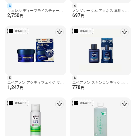
化粧品
3
4
キュレル ディープモイスチャース
メンソレータム アクネス 薬用クリ
2,750
697
原産国
プレー セット 1セット 【キュレ
ア化粧水 180ml 【アクネス】 化
円
円
ル】 薬用保湿
粧水
日本
10%OFF
10%OFF
発売元、製造元、輸入元又は販売元
ナリス化粧品
広告文責
楽天グループ株式会社 電話：050-5444-7654
[美容液 モイスチャージ]
biy#251218
5
6
ニベアメン アクティブエイジ マル
ニベアメン スキンコンディショナ
1,247
778
チケアクリーム 85g 【ニベアメ
ーバーム 110ml 【ニベアメン】 男
円
円
ン】 男性化粧品(メ...
性化粧品(メンズコ...
10%OFF
10%OFF