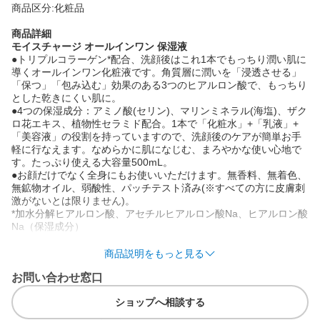
商品区分:化粧品
商品詳細
モイスチャージ オールインワン 保湿液
●トリプルコラーゲン*配合、洗顔後はこれ1本でもっちり潤い肌に
導くオールインワン化粧液です。角質層に潤いを「浸透させる」
「保つ」「包み込む」効果のある3つのヒアルロン酸で、もっちり
とした乾きにくい肌に。
●4つの保湿成分：アミノ酸(セリン)、マリンミネラル(海塩)、ザク
ロ花エキス、植物性セラミド配合。1本で「化粧水」+「乳液」+
「美容液」の役割を持っていますので、洗顔後のケアが簡単お手
軽に行なえます。なめらかに肌になじむ、まろやかな使い心地で
す。たっぷり使える大容量500mL。
●お顔だけでなく全身にもお使いいただけます。無香料、無着色、
無鉱物オイル、弱酸性、パッチテスト済み(※すべての方に皮膚刺
激がないとは限りません)。
*加水分解ヒアルロン酸、アセチルヒアルロン酸Na、ヒアルロン酸
Na（保湿成分）
商品説明をもっと見る
お問い合わせ窓口
使用方法
ショップへ相談する
洗顔後、適量(500円玉大)を手のひらに取り、お肌にやさしくなじ
ませてください。