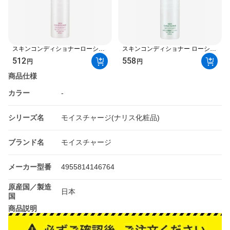
スキンコンディショナーローショ
スキンコンディショナー ローショ
ンCO 500ml 【スキンコンディシ
ンVC 500ml 【スキンコンディシ
512
558
円
円
ョナー】 コラーゲン
ョナー】 ビタミンC
商品仕様
カラー
-
シリーズ名
モイスチャージ(ナリス化粧品)
ブランド名
モイスチャージ
メーカー型番
4955814146764
原産国／製造
日本
国
商品説明