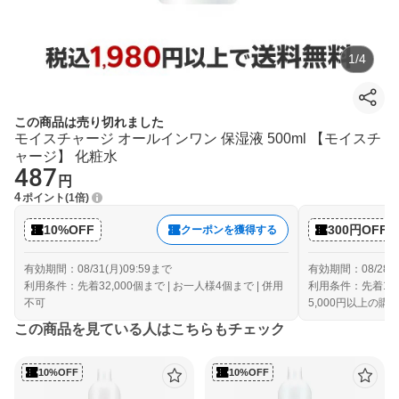
1
/
4
この商品は売り切れました
モイスチャージ オールインワン 保湿液 500ml 【モイスチ
ャージ】 化粧水
487
円
4
ポイント
1倍
10%OFF
300円OFF
クーポンを獲得する
有効期間：08/31(月)09:59まで
有効期間：08/28(金
利用条件：先着32,000個まで | お一人様4個まで | 併用
利用条件：先着10,
不可
5,000円以上の購
この商品を見ている人はこちらもチェック
10%OFF
10%OFF