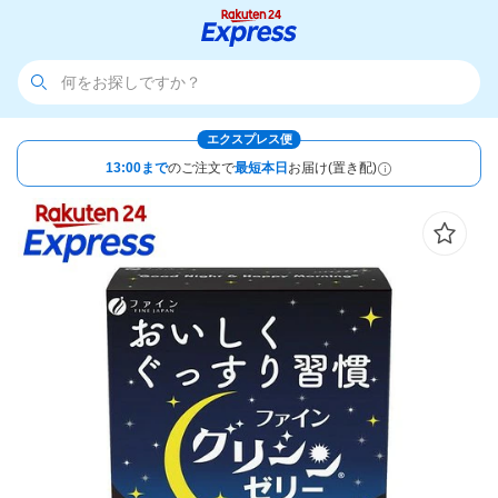
エクスプレス便
13:00まで
のご注文で
最短本日
お届け(置き配)