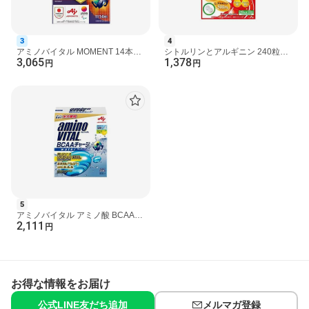
3
4
アミノバイタル MOMENT 14本入
シトルリンとアルギニン 240粒
3,065
1,378
【アミノバイタル(AMINO
【ミナミヘルシーフーズ】 栄養機
円
円
VITAL)】 アミノ酸 成分別
能食品(亜鉛)
5
アミノバイタル アミノ酸 BCAAチ
2,111
ャージ ウォーター 7g*28本入 【ア
円
ミノバイタル(AMINO...
お得な情報をお届け
公式LINE友だち追加
メルマガ登録