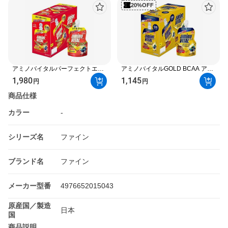
20%OFF
アミノバイタルパーフェクトエネ
アミノバイタルGOLD BCAA アミ
ルギー アミノ酸 ゼリードリンク
ノ酸 ゼリードリンク 135g*6個入
1,980
1,145
円
円
130g*6個入 【アミノバイタル
【アミノバイタル(AMINO
(AMINO VITAL)】 アミノ酸 ゼリー
VITAL)】 アミノ酸 タイプ別
商品仕様
カラー
-
シリーズ名
ファイン
ブランド名
ファイン
メーカー型番
4976652015043
原産国／製造
日本
国
商品説明