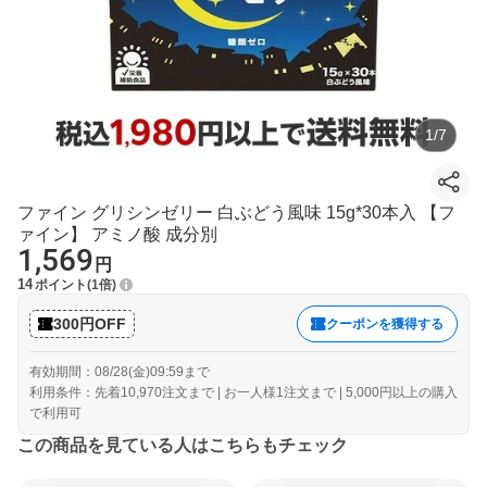
1
/
7
ファイン グリシンゼリー 白ぶどう風味 15g*30本入 【フ
ァイン】 アミノ酸 成分別
1,569
円
14
ポイント
1倍
300円OFF
クーポンを獲得する
有効期間：08/28(金)09:59まで
利用条件：先着10,970注文まで | お一人様1注文まで | 5,000円以上の購入
で利用可
この商品を見ている人はこちらもチェック