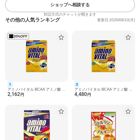
ショップへ相談する
対話方式のチャットが開きます
その他の人気ランキング
更新日:2026/08/10(月)
20%OFF
1
2
アミノバイタル BCAA アミノ酸 ゴ
アミノバイタル BCAA アミノ酸 ゴ
2,162
4,480
ールド 4.7g*14本入 【アミノバイ
ールド 4.7g*30本入 【アミノバイ
円
円
タル(AMINO VITAL)...
タル(AMINO VITAL)...