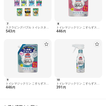
容器に隙間がないように差し込む。(注意)脚部で絶対ささない
(3)手洗い部に置き、液の通りをよくするためにボトルを2〜3回へ
こむ程度に強く押す。
（使用できないトイレ）
7
8
・タンクに手洗いのないトイレ
スクラビングバブル トイレスタン
トイレマジックリン こすらずスッ
・タンクの水をおしり洗浄に使うトイレ
543
446
プ 防汚 最強抗菌 付け替え 38g×2
キリ泡パック ホワイトフローラル
円
円
・簡易水洗トイレ(くみ取り式)
本入 トイレ用 掃...
の香り 詰替用 660m...
(注意)
・ボトルについている止栓キャップを絶対にはずさないでくださ
い。
・セットが不十分な場合は液がこぼれ、短期間でなくなる場合が
あります。
・自然に液が減るので容器に直接水があたらなくても使えます。
・薬剤がなくなりましたら、「つけ替用」をお求めください。
成分
界面活性剤(61％ポリオキシアルキレンアルキルエーテル、第四級
9
10
アンモニウム塩系)
トイレマジックリン こすらずスッ
トイレマジックリン こすらずスッ
446
391
キリ泡パック サボン＆シトラスの
キリ泡パック サボン＆シトラスの
円
円
規格概要
香り 詰替用 660ml ...
香り 本体 300ml 【...
液性：中性〜弱アルカリ性
注意事項
・用途外に使用しない。