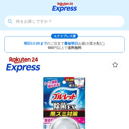
エクスプレス便
明日13:00まで
のご注文で
最短明日
お届け(置き配)
980
円以上で
送料無料