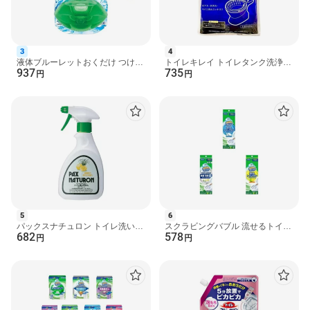
●汚れの付着を抑え、便器のきれいを保ちます。
※使用環境・汚れの程度により、効果や持ち期間が異なることが
ある。水の流れない部分の汚れは防げない。
●除菌率99％です。※水ぎわの黒ズミ原因菌への効果。全ての菌を
3
4
除菌する訳ではない。当社の実験室内の検証結果による。
液体ブルーレットおくだけ つけ替
トイレキレイ トイレタンク洗浄剤
●標準的な使用で約1ヶ月間(3〜4週間)使用できます。( 気温・水
937
735
用 森の香り 70ml×3セット 【ブル
EX 酸素系 顆粒 35g*8包入 トイレ
円
円
ーレット】 トイレ...
用 掃除用品
温・水量などにより、多少変化します。)
●流れる水は無色です。
●便器やタンクに影響を与えません
●本品はタンク内の器具、便器、浄化槽及び浄化槽内のバクテリア
への影響に配慮し設計しています
●トイレ掃除減らせる！
●水ぎわの黒ズミを抑える！※
※使用期間中全く黒ズミが発生しない訳ではない。環境・汚れの
程度で、効果が異なることがある。
●浄化槽にも安心
●無色の水
5
6
●タンククリーナー
パックスナチュロン トイレ洗い石
スクラビングバブル 流せるトイレ
●トイレタンク芳香洗浄剤
682
578
けん 400ml 【パックスナチュロン
ブラシ 本体 使い捨て 1セット
円
円
(PAX NATURON)】 掃...
【スクラビングバブル...
使用方法
(1)(お願い)効果を発揮させるために、便器を掃除してからご使用
ください。
(2)逆さまに持って突起部で止栓キャップを突き破り、ボトルと下