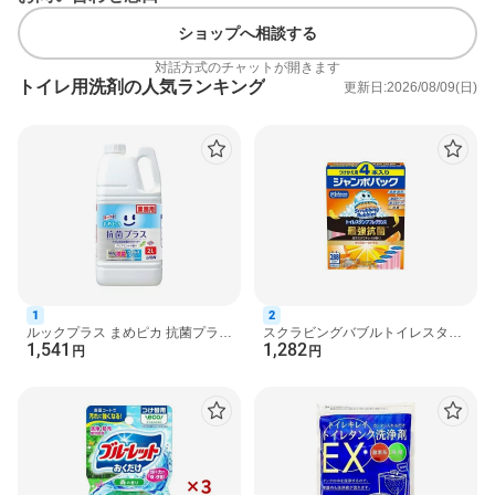
ショップへ相談する
対話方式のチャットが開きます
トイレ用洗剤の人気ランキング
更新日:2026/08/09(日)
1
2
ルックプラス まめピカ 抗菌プラス
スクラビングバブルトイレスタン
1,541
1,282
トイレのふき取りクリーナー 詰替
プフレグランス最強抗菌クリスピ
円
円
え 業務用 大容量...
ーシトラス 付け替え ...
商品詳細
液体ブルーレット おくだけ除菌EX 黒ズミ対策 本体 無香料
●液体ブルーレットおくだけ除菌EX※
※EXは商品名であり、除菌レベルを表現しておりません。