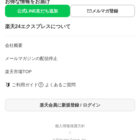
お得な情報をお届け
・誤飲防止のため、小児、認知症の方等の手の届くところに置か
公式LINE友だち追加
メルマガ登録
ない。
・火気の近くや直射日光の当たる所、高温になる所で保管・使用
しない。
楽天24エクスプレスについて
・水流が強すぎると水がはねたり、容器が倒れ手洗い部の穴を塞
ぎ水があふれる恐れがあるので、タンク横の止水栓を調節して水
流を弱める。
・使用中、逆さまや横倒しで放置しない。
会社概要
・手洗い部から水があふれるのを防ぐため、手洗い部の穴に網が
ある・水の流れが悪い・下容器が汚れてきた等の場合は、網・下
メールマガジンの配信停止
容器を清掃する。
・液が黄色くなることがあるが性能に問題ない。
楽天市場TOP
＜応急処置＞
・目に入った場合は、目を傷めることがあるのでこすらずすぐ流
ご利用ガイド
よくあるご質問
水で15分以上洗い流し、ただちに眼科医に相談する。
・飲み込んだ場合、吐かせずコップ1〜2杯の水を飲ませる。
・皮ふについたら充分に洗い流す。
楽天会員に新規登録 / ログイン
・気分が悪くなったら使用をやめる。
・異常があればこの説明書きを持参し、医師に相談する。
保存方法
個人情報保護方針
・誤飲防止のため、小児、認知症の方等の手の届くところに置か
ない。
© Rakuten Group, Inc.