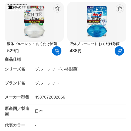
20%OFF
液体ブルーレット おくだけ除菌
液体ブルーレット おくだけ除菌
EX フレグランス ホワイティッシ
EX 消臭プロ 消臭ウォッシュ つけ
529
488
円
円
ュリリー つけ替 67ml 【ブルーレ
替 67ml 【ブルーレット】 トイレ
ット】 トイレ用 掃除用品
用 掃除用品
商品仕様
シリーズ名
ブルーレット(小林製薬)
ブランド名
ブルーレット
メーカー型番
4987072092866
原産国／製造
日本
国
代表カラー
-