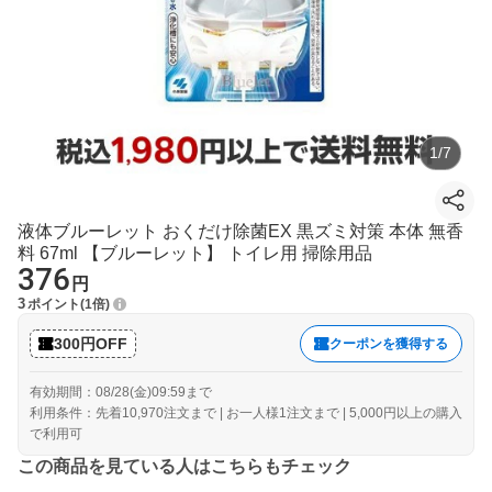
1
/
7
液体ブルーレット おくだけ除菌EX 黒ズミ対策 本体 無香
料 67ml 【ブルーレット】 トイレ用 掃除用品
376
円
3
ポイント
1倍
300円OFF
クーポンを獲得する
有効期間：08/28(金)09:59まで
利用条件：先着10,970注文まで | お一人様1注文まで | 5,000円以上の購入
で利用可
この商品を見ている人はこちらもチェック