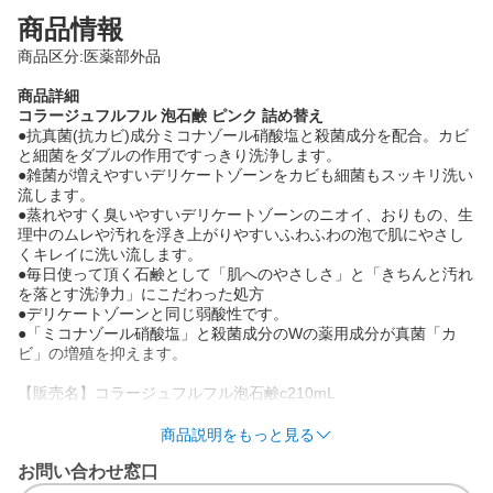
商品情報
商品区分:医薬部外品
商品詳細
コラージュフルフル 泡石鹸 ピンク 詰め替え
●抗真菌(抗カビ)成分ミコナゾール硝酸塩と殺菌成分を配合。カビ
と細菌をダブルの作用ですっきり洗浄します。
●雑菌が増えやすいデリケートゾーンをカビも細菌もスッキリ洗い
流します。
●蒸れやすく臭いやすいデリケートゾーンのニオイ、おりもの、生
理中のムレや汚れを浮き上がりやすいふわふわの泡で肌にやさし
くキレイに洗い流します。
●毎日使って頂く石鹸として「肌へのやさしさ」と「きちんと汚れ
を落とす洗浄力」にこだわった処方
●デリケートゾーンと同じ弱酸性です。
●「ミコナゾール硝酸塩」と殺菌成分のWの薬用成分が真菌「カ
ビ」の増殖を抑えます。
【販売名】コラージュフルフル泡石鹸c210mL
商品説明をもっと見る
用途
お問い合わせ窓口
・デリケートゾーンの洗浄
・汗やニオイが気になる時に