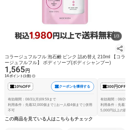
1
/
3
コラージュフルフル 泡石鹸 ピンク 詰め替え 210ml 【コラ
ージュフルフル】 ボディソープ(ボディシャンプー)
1,565
円
14
ポイント
1倍
10%OFF
300円OFF
クーポンを獲得する
有効期間：08/31(月)09:59まで
有効期間：08/28(金
利用条件：先着32,000個まで | お一人様4個まで | 併用
利用条件：先着10,
不可
5,000円以上の購
この商品を見ている人はこちらもチェック