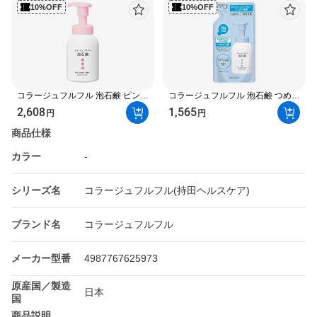
10%OFF
10%OFF
コラージュフルフル 泡石鹸 ピンク
コラージュフルフル 泡石鹸 つめか
300ml 【コラージュフルフル】 ボ
え用 210ml 【コラージュフルフ
2,608
1,565
円
円
ディソープ 泡タイプ
ル】 ボディソープ 泡タイプ
商品仕様
カラー
-
シリーズ名
コラージュフルフル(持田ヘルスケア)
ブランド名
コラージュフルフル
メーカー型番
4987767625973
原産国／製造
日本
国
商品説明