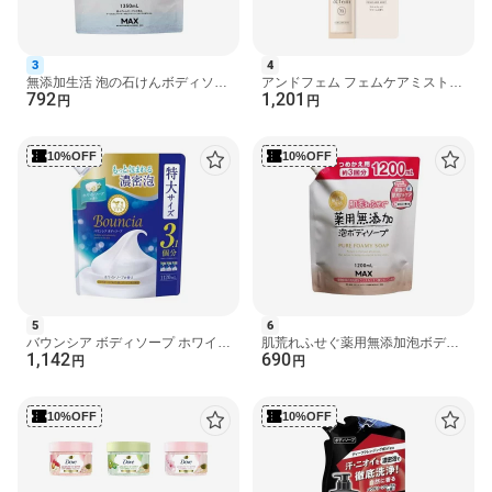
原産国
日本
発売元、製造元、輸入元又は販売元
3
4
持田ヘルスケア
無添加生活 泡の石けんボディソー
アンドフェム フェムケアミスト
792
1,201
プ つめかえ用 大容量 1350ml 【無
30ml 【アンドフェム】 ワキ・デ
円
円
添加生活】 ボディ...
リケートゾーンケア
広告文責
楽天グループ株式会社 電話：050-5444-7654
10%OFF
10%OFF
[ボディソープ コラージュフルフル]
5
6
バウンシア ボディソープ ホワイト
肌荒れふせぐ薬用無添加泡ボディ
1,142
690
ソープの香り詰替 大容量 1120ml
ソープ 無添加生活 詰替 1200ml
円
円
【バウンシア】 ボ...
【無添加生活】 敏感...
10%OFF
10%OFF