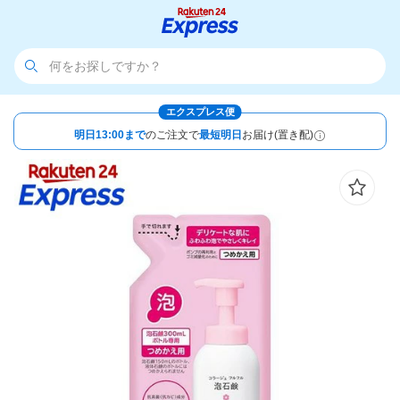
エクスプレス便
明日13:00まで
のご注文で
最短明日
お届け(置き配)