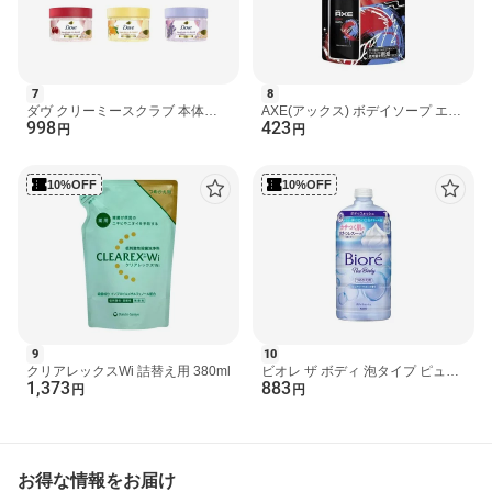
7
8
ダヴ クリーミースクラブ 本体
AXE(アックス) ボデイソープ エッ
998
423
298g 【ダヴ(Dove) ボディ スクラ
センス 詰め替え用 280g 【アック
円
円
ブ】 スペシャルケア(...
ス(AXE) ボディソー...
10%OFF
10%OFF
9
10
クリアレックスWi 詰替え用 380ml
ビオレ ザ ボディ 泡タイプ ピュア
1,373
883
リーサボンの香り つめかえ用
円
円
780ml 【ビオレU(ビオ...
お得な情報をお届け