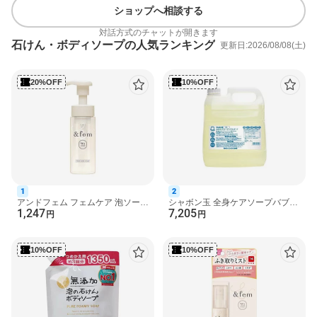
ショップへ相談する
・生理中、不快なときに
・お肌の敏感な方
効能 効果
皮膚の洗浄・殺菌・消毒・体臭・汗臭
対話方式のチャットが開きます
及びニキビを防ぐ
使用方法
・適量を手にとりやさしく洗いその後
石けん・ボディソープの人気ランキング
更新日:2026/08/08(土)
洗い流してください。
成分
ミコナゾール硝酸塩*、イソプロピルメチルフェノール*、PG、
BG、濃グリセリン、アルキルカルボキシメチルヒドロキシエチル
20%OFF
10%OFF
イミダゾリニウムベタイン、ラウロイルメチル-β-アラニンNa液、
ヤシ油脂肪酸ジエタノールアミド、無水クエン酸、コハク酸一ナ
トリウム、フェノキシエタノール、水
注意事項
・お肌に異常が生じていないかよく注意してご使用くだ
さい。 ・お肌にあわない時即ち次のような場合には使用を中止し
てください。そのまま使用を続けますと症状を悪化させることが
ありますので皮膚科の専門医等にご相談ください。 (1)使用中かぶ
れたり、赤み、はれ、かゆみ、刺激等の異常があらわれた場合 (2)
使用したお肌に直射日光があたって上記のような症状があらわれ
1
2
た場合 ・傷やはれもの、しっしん、皮ふ炎(かぶれ、ただれ)等の
アンドフェム フェムケア 泡ソープ
シャボン玉 全身ケアソープバブル
1,247
7,205
150ml ボディソープ(ボディシャン
ガード 大容量 4L 【シャボン玉石
円
円
皮膚障害があるときには悪化させるおそれがありますので使用し
プー)
けん】 ボディソー...
ないでください。 ・目に入れた時は直ちに水またはぬるま湯で洗
い流してください。 ・乳幼児の手のとどかないところに保管して
10%OFF
10%OFF
ください。
商品区分
医薬部外品