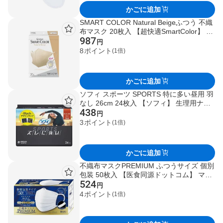
かごに追加
SMART COLOR Natural Beigeふつう 不織
布マスク 20枚入 【超快適SmartColor】 マ
987
スク 形状・素材別
円
8
ポイント
(1倍)
かごに追加
ソフィ スポーツ SPORTS 特に多い昼用 羽
なし 26cm 24枚入 【ソフィ】 生理用ナプ
438
キン
円
3
ポイント
(1倍)
かごに追加
不織布マスクPREMIUM ふつうサイズ 個別
包装 50枚入 【医食同源ドットコム】 マス
524
ク
円
4
ポイント
(1倍)