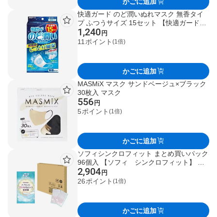
かごに追加
快適ガード のど潤いぬれマスク 無香タイ
プ ふつうサイズ 15セット 【快適ガード】
1,240
マスク
円
11
ポイント
(1倍)
かごに追加
MASMiX マスク サンドベージュ×ブラック
30枚入 マスク
556
円
5
ポイント
(1倍)
かごに追加
ソフィシンクロフィット まとめ買いパック
96個入 【ソフィ シンクロフィット】 生
2,904
理用ナプキン
円
26
ポイント
(1倍)
かごに追加