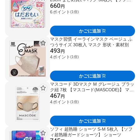
660
ィ】 生理用ナプキン
円
6
ポイント
(1倍)
かごに追加
マスク習慣 イーラインマスク ベージュ ふ
つうサイズ 30枚入 マスク 形状・素材別
493
円
4
ポイント
(1倍)
かごに追加
マスコード 3Dマスク M グレージュ ブラッ
ク紐 7枚 【マスコード(MASCODE)】 マス
467
ク
円
4
ポイント
(1倍)
かごに追加
ソフィ 超熟睡 ショーツ S-M 5枚入 【ソフ
ィ超熟睡ガードショーツ】 ショーツ