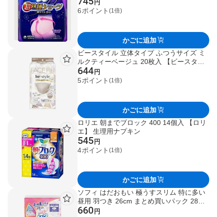
745
円
6
ポイント
(1倍)
かごに追加
ビースタイル 立体タイプ ふつうサイズ ミ
ルクティーベージュ 20枚入 【ビースタイ
644
ル】 小さめマスク
円
5
ポイント
(1倍)
かごに追加
ロリエ 朝までブロック 400 14個入 【ロリ
エ】 生理用ナプキン
545
円
4
ポイント
(1倍)
かごに追加
ソフィ はだおもい 極うすスリム 特に多い
昼用 羽つき 26cm まとめ買いパック 28枚
660
【ソフィ】 生理用ナプキン
円