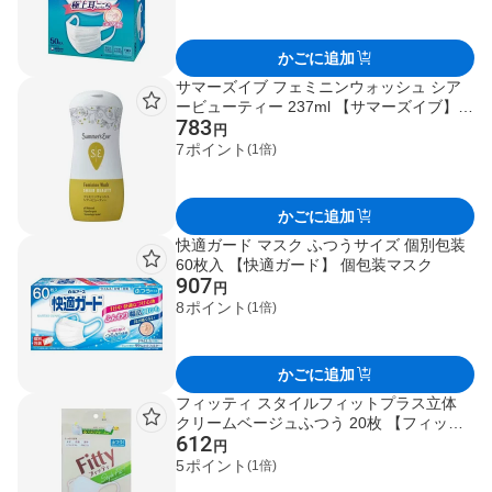
かごに追加
サマーズイブ フェミニンウォッシュ シア
ービューティー 237ml 【サマーズイブ】
783
生理関連用品
円
7
ポイント
(1倍)
かごに追加
快適ガード マスク ふつうサイズ 個別包装
60枚入 【快適ガード】 個包装マスク
907
円
8
ポイント
(1倍)
かごに追加
フィッティ スタイルフィットプラス立体
クリームベージュふつう 20枚 【フィッテ
612
ィ】 マスク 形状・素材別
円
5
ポイント
(1倍)