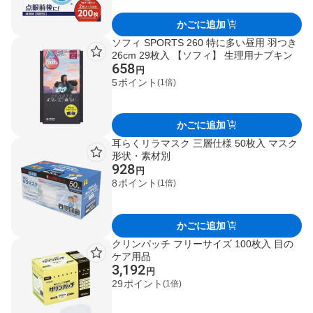
かごに追加
ソフィ SPORTS 260 特に多い昼用 羽つき
26cm 29枚入 【ソフィ】 生理用ナプキン
658
円
5
ポイント
(1倍)
かごに追加
耳らくリラマスク 三層仕様 50枚入 マスク
形状・素材別
928
円
8
ポイント
(1倍)
かごに追加
クリンパッチ フリーサイズ 100枚入 目の
ケア用品
3,192
円
29
ポイント
(1倍)