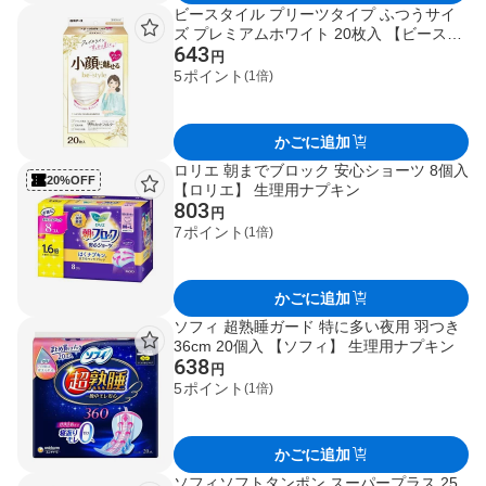
ビースタイル プリーツタイプ ふつうサイ
ズ プレミアムホワイト 20枚入 【ビースタ
643
イル】 小さめマスク
円
5
ポイント
(1倍)
かごに追加
ロリエ 朝までブロック 安心ショーツ 8個入
20%OFF
【ロリエ】 生理用ナプキン
803
円
7
ポイント
(1倍)
かごに追加
ソフィ 超熟睡ガード 特に多い夜用 羽つき
36cm 20個入 【ソフィ】 生理用ナプキン
638
円
5
ポイント
(1倍)
かごに追加
ソフィソフトタンポン スーパープラス 25