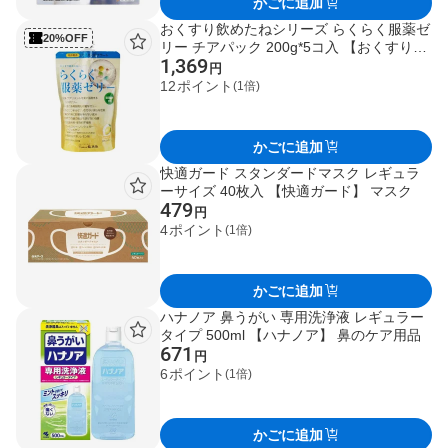
かごに追加
おくすり飲めたねシリーズ らくらく服薬ゼ
20%OFF
リー チアパック 200g*5コ入 【おくすり飲
1,369
めたね】 おくすり用便利用品
円
12
ポイント
(1倍)
かごに追加
快適ガード スタンダードマスク レギュラ
ーサイズ 40枚入 【快適ガード】 マスク
479
円
4
ポイント
(1倍)
かごに追加
ハナノア 鼻うがい 専用洗浄液 レギュラー
タイプ 500ml 【ハナノア】 鼻のケア用品
671
円
6
ポイント
(1倍)
かごに追加