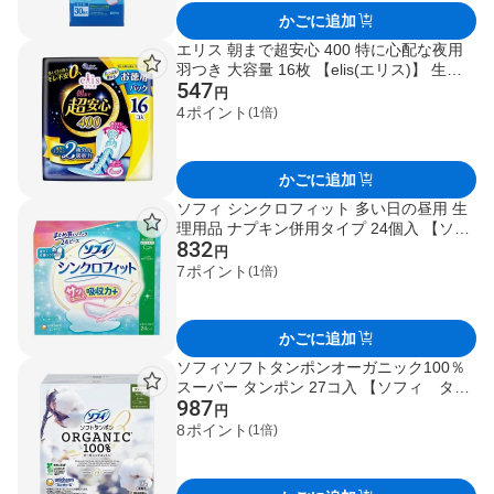
かごに追加
エリス 朝まで超安心 400 特に心配な夜用
羽つき 大容量 16枚 【elis(エリス)】 生理
547
用ナプキン
円
4
ポイント
(1倍)
かごに追加
ソフィ シンクロフィット 多い日の昼用 生
理用品 ナプキン併用タイプ 24個入 【ソフ
832
ィ シンクロフィット】 生理用ナプキン
円
7
ポイント
(1倍)
かごに追加
ソフィソフトタンポンオーガニック100％
スーパー タンポン 27コ入 【ソフィ タン
987
ポン】 タンポン
円
8
ポイント
(1倍)