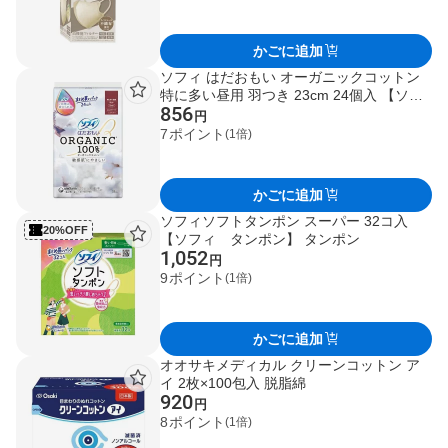
かごに追加
ソフィ はだおもい オーガニックコットン
特に多い昼用 羽つき 23cm 24個入 【ソフ
856
ィ】 生理用ナプキン
円
7
ポイント
(1倍)
かごに追加
ソフィソフトタンポン スーパー 32コ入
20%OFF
【ソフィ タンポン】 タンポン
1,052
円
9
ポイント
(1倍)
かごに追加
オオサキメディカル クリーンコットン ア
イ 2枚×100包入 脱脂綿
920
円
8
ポイント
(1倍)