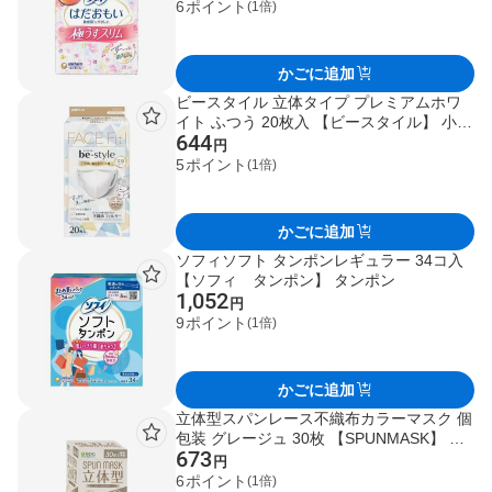
6
ポイント
(1倍)
かごに追加
ビースタイル 立体タイプ プレミアムホワ
イト ふつう 20枚入 【ビースタイル】 小さ
644
めマスク
円
5
ポイント
(1倍)
かごに追加
ソフィソフト タンポンレギュラー 34コ入
【ソフィ タンポン】 タンポン
1,052
円
9
ポイント
(1倍)
かごに追加
立体型スパンレース不織布カラーマスク 個
包装 グレージュ 30枚 【SPUNMASK】 マ
673
スク 形状・素材別
円
6
ポイント
(1倍)