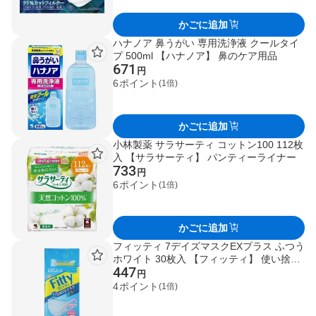
かごに追加
ハナノア 鼻うがい 専用洗浄液 クールタイ
プ 500ml 【ハナノア】 鼻のケア用品
671
円
6
ポイント
(1倍)
かごに追加
小林製薬 サラサーティ コットン100 112枚
入 【サラサーティ】 パンティーライナー
733
円
6
ポイント
(1倍)
かごに追加
フィッティ 7デイズマスクEXプラス ふつう
ホワイト 30枚入 【フィッティ】 使い捨て
447
マスク
円
4
ポイント
(1倍)