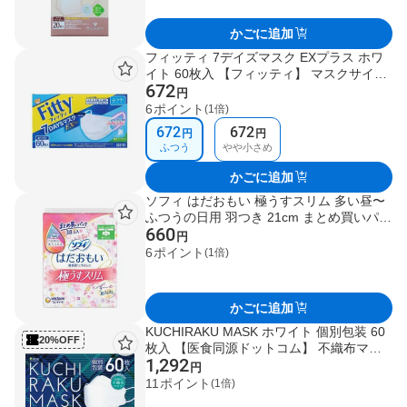
かごに追加
フィッティ 7デイズマスク EXプラス ホワ
イト 60枚入 【フィッティ】 マスクサイズ
672
別 / ふつう / 大きめ / やや小さめ
円
6
ポイント
(1倍)
672
672
円
円
ふつう
やや小さめ
かごに追加
ソフィ はだおもい 極うすスリム 多い昼〜
ふつうの日用 羽つき 21cm まとめ買いパッ
660
ク 38枚 【ソフィ】 生理用ナプキン
円
6
ポイント
(1倍)
かごに追加
KUCHIRAKU MASK ホワイト 個別包装 60
20%OFF
枚入 【医食同源ドットコム】 不織布マス
1,292
ク
円
11
ポイント
(1倍)