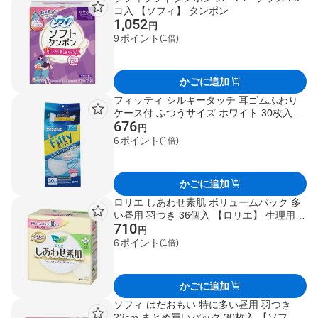
コ入 【ソフィ】 タンポン
1,052
円
9
ポイント
(1倍)
かごに追加
フィッティ シルキータッチ 耳ゴムふわり
ケース付 ふつうサイズ ホワイト 30枚入
676
【フィッティ】 使い捨てマスク
円
6
ポイント
(1倍)
かごに追加
ロリエ しあわせ素肌 ボリュームパック 多
い昼用 羽つき 36個入 【ロリエ】 生理用ナ
710
プキン
円
6
ポイント
(1倍)
かごに追加
ソフィ はだおもい 特に多い昼用 羽つき
23cm まとめ買いパック 30枚入 【ソフ