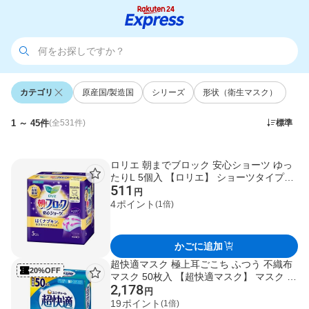
カテゴリ
原産国/製造国
シリーズ
形状（衛生マスク）
1 ～ 45件
標準
(全531件)
ロリエ 朝までブロック 安心ショーツ ゆっ
たりL 5個入 【ロリエ】 ショーツタイプナ
511
プキン
円
4
ポイント
(1倍)
かごに追加
超快適マスク 極上耳ごこち ふつう 不織布
20%OFF
マスク 50枚入 【超快適マスク】 マスク 形
2,178
状・素材別
円
19
ポイント
(1倍)