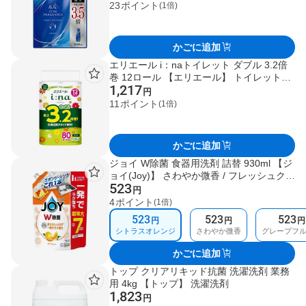
23
ポイント
(1倍)
かごに追加
エリエール i：naトイレット ダブル 3.2倍
巻 12ロール 【エリエール】 トイレットペ
1,217
ーパー
円
11
ポイント
(1倍)
かごに追加
ジョイ W除菌 食器用洗剤 詰替 930ml 【ジ
ョイ(Joy)】 さわやか微香 / フレッシュクリ
523
ーン / シトラスレモン / 緑茶 / グレープフ
円
ルーツ / シトラスオレンジ
4
ポイント
(1倍)
523
523
523
円
円
円
シトラスオレンジ
さわやか微香
グレープフ
かごに追加
トップ クリアリキッド抗菌 洗濯洗剤 業務
用 4kg 【トップ】 洗濯洗剤
1,823
円