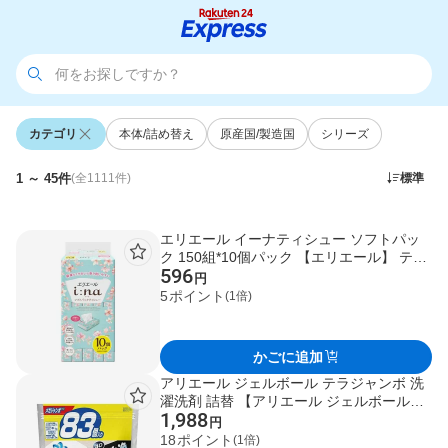
カテゴリ
本体/詰め替え
原産国/製造国
シリーズ
1 ～ 45件
標準
(全1111件)
エリエール イーナティシュー ソフトパッ
ク 150組*10個パック 【エリエール】 ティ
596
ッシュ
円
5
ポイント
(1倍)
かごに追加
アリエール ジェルボール テラジャンボ 洗
濯洗剤 詰替 【アリエール ジェルボール】
1,988
プロパワー クリーンフレッシュ 77個入 /
円
微香 83個入 / レギュラー 洗浄消臭 89個入
18
ポイント
(1倍)