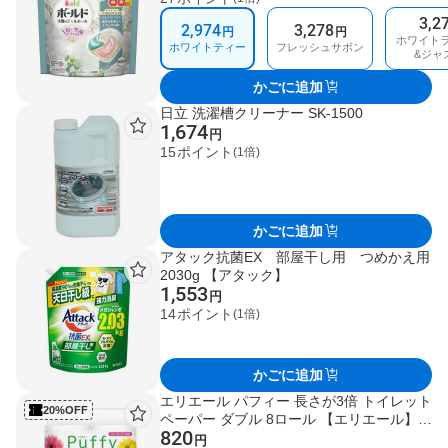
ボン 89個入
3,2
2,974
3,278
円
円
ホワイト
ホワイトティー
フレッシュサボン
&ジャ
かごに追加
日立 洗濯槽クリーナー SK-1500
1,674
円
15
ポイント
(1倍)
かごに追加
アタック抗菌EX 部屋干し用 つめかえ用
2030g 【アタック】
1,553
円
14
ポイント
(1倍)
かごに追加
エリエール パフィー 長さが3倍 トイレット
20%OFF
ペーパー ダブル 8ロール 【エリエール】
820
トイレットペーパー
円