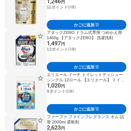
1,246
1200ml 【フレア フレグランス】 柔軟剤
円
11
ポイント
(1倍)
かごに追加
アタックZERO ドラム式専用 つめかえ用
1460g 【アタックZERO】 洗濯洗剤
1,497
円
13
ポイント
(1倍)
かごに追加
エリエール イーナ トイレットティシュー
シングル 12ロール 【エリエール】 トイレ
1,020
ットペーパー
円
9
ポイント
(1倍)
かごに追加
ファーファ ファインフレグランス オム 詰
替 2000ml 柔軟剤
2,623
円