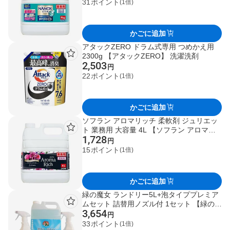
31
ポイント
(1倍)
かごに追加
アタックZERO ドラム式専用 つめかえ用
2300g 【アタックZERO】 洗濯洗剤
2,503
円
22
ポイント
(1倍)
かごに追加
ソフラン アロマリッチ 柔軟剤 ジュリエッ
ト 業務用 大容量 4L 【ソフラン アロマリ
1,728
ッチ】 柔軟剤
円
15
ポイント
(1倍)
かごに追加
緑の魔女 ランドリー5L+泡タイププレミア
ムセット 詰替用ノズル付 1セット 【緑の魔
3,654
女】 洗濯洗剤
円
33
ポイント
(1倍)