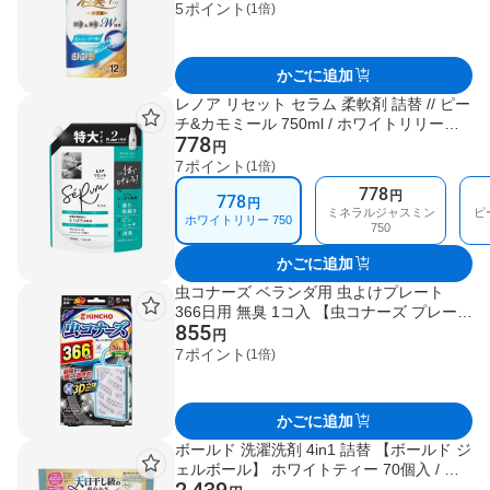
5
ポイント
(1倍)
かごに追加
レノア リセット セラム 柔軟剤 詰替 // ピー
チ&カモミール 750ml / ホワイトリリー
778
750ml / ミネラルジャスミン 750ml / ピー
円
チ&カモミール 1150ml / ホワイトリリー
7
ポイント
(1倍)
1150ml / ミネラルジャスミン 1150ml
778
円
778
円
ミネラルジャスミン
ピ
ホワイトリリー 750
750
かごに追加
虫コナーズ ベランダ用 虫よけプレート
366日用 無臭 1コ入 【虫コナーズ プレート
855
タイプ 無臭】 虫除け(虫よけ)
円
7
ポイント
(1倍)
かごに追加
ボールド 洗濯洗剤 4in1 詰替 【ボールド ジ
ェルボール】 ホワイトティー 70個入 / ホ
ワイトラベンダー&ジャスミン 70個入 / プ