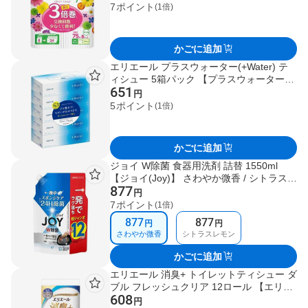
7
ポイント
(1倍)
かごに追加
エリエール プラスウォーター(+Water) テ
ィシュー 5箱パック 【プラスウォーター
651
(+Water)】 保湿ティッシュ(ローションテ
円
ィッシュ)
5
ポイント
(1倍)
かごに追加
ジョイ W除菌 食器用洗剤 詰替 1550ml
【ジョイ(Joy)】 さわやか微香 / シトラスレ
877
モン / 緑茶 / グレープフルーツ / シトラス
円
オレンジ
7
ポイント
(1倍)
877
877
円
円
さわやか微香
シトラスレモン
かごに追加
エリエール 消臭+ トイレットティシュー ダ
ブル フレッシュクリア 12ロール 【エリエ
608
ール】 トイレットペーパー
円