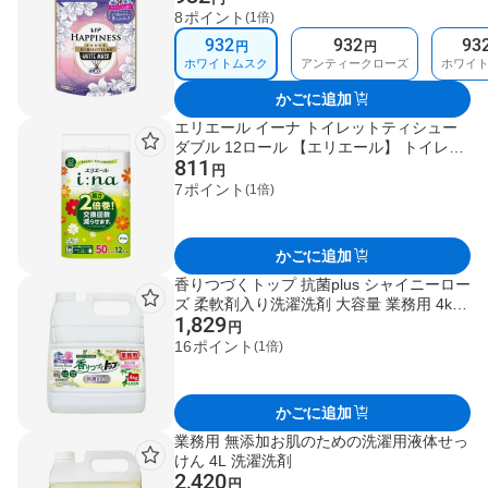
ットン&すずらん / シャインマスカット / ホ
8
ポイント
(1倍)
ワイトティー / ホワイトムスク
932
932
93
円
円
ホワイトムスク
アンティークローズ
ホワイ
かごに追加
エリエール イーナ トイレットティシュー
ダブル 12ロール 【エリエール】 トイレッ
811
トペーパー
円
7
ポイント
(1倍)
かごに追加
香りつづくトップ 抗菌plus シャイニーロー
ズ 柔軟剤入り洗濯洗剤 大容量 業務用 4kg
1,829
【トップ】 洗濯洗剤
円
16
ポイント
(1倍)
かごに追加
業務用 無添加お肌のための洗濯用液体せっ
けん 4L 洗濯洗剤
2,420
円