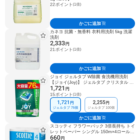
22
ポイント
(1倍)
かごに追加
カネヨ 抗菌・無香料 衣料用洗剤 5kg 洗濯
洗剤
2,333
円
21
ポイント
(1倍)
かごに追加
ジョイ ジェルタブ W除菌 食洗機用洗剤
【ジョイ(Joy)】 ジェルタブ クリスタル 76
1,721
個入 / ジェルタブ 76個入 / ジェルタブ 100
円
個入
15
ポイント
(1倍)
1,721
2,255
円
円
ジェルタブ 76個
ジェルタブ 100個
かごに追加
スコッティ フラワーパック 3倍長持ち トイ
レットペーパー シングル 150m×4ロール
660
【スコッティ(SCOTTIE)】 トイレットペー
円