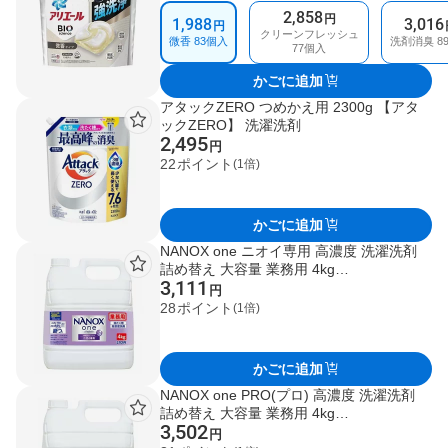
/ 部屋干し用 89個入
2,858
円
1,988
3,016
円
クリーンフレッシュ
微香 83個入
洗剤消臭 8
77個入
かごに追加
アタックZERO つめかえ用 2300g 【アタ
ックZERO】 洗濯洗剤
2,495
円
22
ポイント
(1倍)
かごに追加
NANOX one ニオイ専用 高濃度 洗濯洗剤
詰め替え 大容量 業務用 4kg
3,111
【NANOXone】 洗濯洗剤 ノズル有（付
円
属品）
28
ポイント
(1倍)
かごに追加
NANOX one PRO(プロ) 高濃度 洗濯洗剤
詰め替え 大容量 業務用 4kg
3,502
【NANOXone】 洗濯洗剤（注ぎ口付）
円