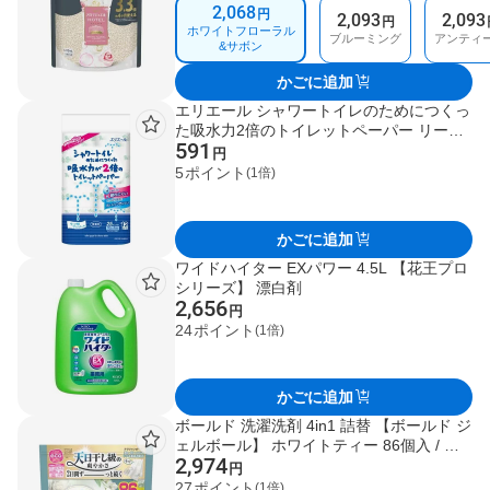
テルフローラル / ブルーミングブロッサム /
2,068
円
2,093
2,093
ホワイトティー
円
ホワイトフローラル
ブルーミング
アンティ
&サボン
かごに追加
エリエール シャワートイレのためにつくっ
た吸水力2倍のトイレットペーパー リーフ
591
柄 12ロール 【エリエール】 トイレットペ
円
ーパー
5
ポイント
(1倍)
かごに追加
ワイドハイター EXパワー 4.5L 【花王プロ
シリーズ】 漂白剤
2,656
円
24
ポイント
(1倍)
かごに追加
ボールド 洗濯洗剤 4in1 詰替 【ボールド ジ
ェルボール】 ホワイトティー 86個入 / ホ
2,974
ワイトラベンダー&ジャスミン 86個入 / プ
円
レミアムブロッサム 89個入 / フレッシュサ
27
ポイント
(1倍)