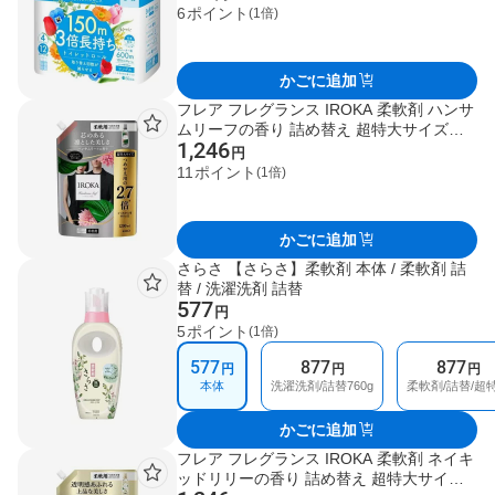
パー
6
ポイント
(1倍)
かごに追加
フレア フレグランス IROKA 柔軟剤 ハンサ
ムリーフの香り 詰め替え 超特大サイズ
1,246
1200ml 【フレア フレグランス】 柔軟剤
円
11
ポイント
(1倍)
かごに追加
さらさ 【さらさ】柔軟剤 本体 / 柔軟剤 詰
替 / 洗濯洗剤 詰替
577
円
5
ポイント
(1倍)
577
877
877
円
円
円
本体
洗濯洗剤/詰替760g
柔軟剤/詰替/超
かごに追加
フレア フレグランス IROKA 柔軟剤 ネイキ
ッドリリーの香り 詰め替え 超特大サイズ