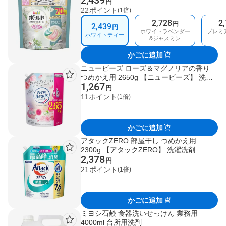
2,439
円
レミアムブロッサム 73個入 / フレッシュサ
22
ポイント
(1倍)
ボン 73個入
2,728
2
円
2,439
円
ホワイトラベンダー
プレミ
ホワイトティー
&ジャスミン
かごに追加
ニュービーズ ローズ＆マグノリアの香り
つめかえ用 2650g 【ニュービーズ】 洗濯
1,267
洗剤
円
11
ポイント
(1倍)
かごに追加
アタックZERO 部屋干し つめかえ用
2300g 【アタックZERO】 洗濯洗剤
2,378
円
21
ポイント
(1倍)
かごに追加
ミヨシ石鹸 食器洗いせっけん 業務用
4000ml 台所用洗剤