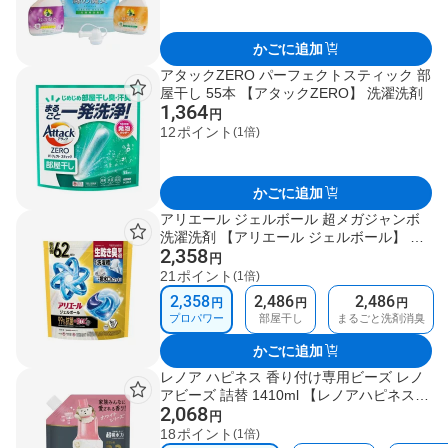
かごに追加
アタックZERO パーフェクトスティック 部
屋干し 55本 【アタックZERO】 洗濯洗剤
1,364
円
12
ポイント
(1倍)
かごに追加
アリエール ジェルボール 超メガジャンボ
洗濯洗剤 【アリエール ジェルボール】 プ
2,358
ロパワー 62個入 / レギュラー 洗浄消臭 73
円
個入 / 部屋干し 73個入
21
ポイント
(1倍)
2,358
2,486
2,486
円
円
円
プロパワー
部屋干し
まるごと洗剤消臭
かごに追加
レノア ハピネス 香り付け専用ビーズ レノ
アビーズ 詰替 1410ml 【レノアハピネス
2,068
アロマジュエル】 フローラル&サボン / ホ
円
ワイトムスク / アンティークローズ / パス
18
ポイント
(1倍)