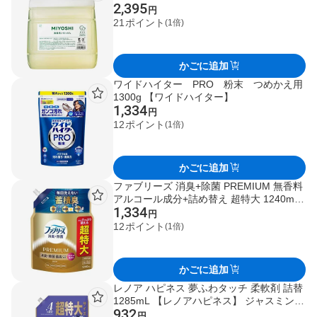
2,395
円
21
ポイント
(1倍)
かごに追加
ワイドハイター PRO 粉末 つめかえ用
1300g 【ワイドハイター】
1,334
円
12
ポイント
(1倍)
かごに追加
ファブリーズ 消臭+除菌 PREMIUM 無香料
アルコール成分+詰め替え 超特大 1240ml
1,334
【ファブリーズ(febreze)】 消臭・芳香剤
円
12
ポイント
(1倍)
かごに追加
レノア ハピネス 夢ふわタッチ 柔軟剤 詰替
1285mL 【レノアハピネス】 ジャスミン＆
932
ムスク / アンティークローズ / ウォームコ
円